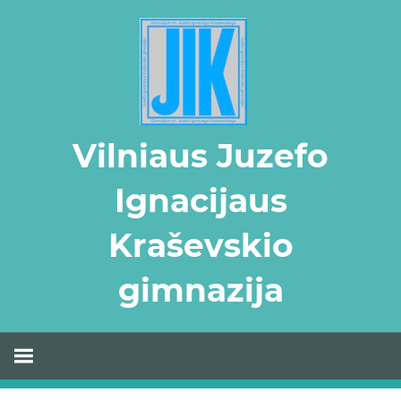
Skip
to
content
Vilniaus Juzefo
Ignacijaus
Kraševskio
gimnazija