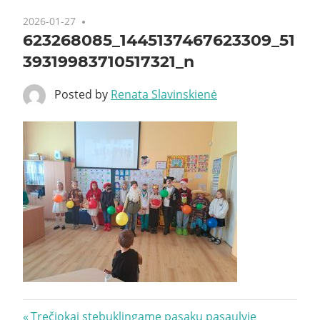
2026-01-27
623268085_1445137467623309_51
39319983710517321_n
Posted by
Renata Slavinskienė
Navigacija
Previous
Trečiokai stebuklingame pasakų pasaulyje