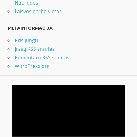
Nuorodos
Laisvos darbo vietos
METAINFORMACIJA
Prisijungti
Įrašų RSS srautas
Komentarų RSS srautas
WordPress.org
Video
grotuvas