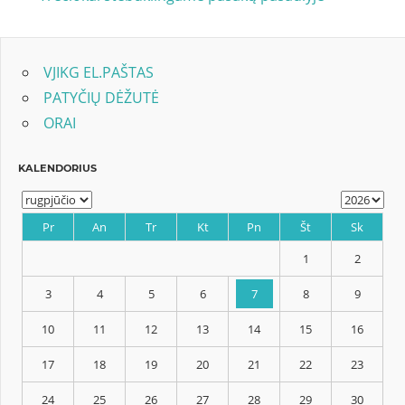
Post:
tarp
įrašų
VJIKG EL.PAŠTAS
PATYČIŲ DĖŽUTĖ
ORAI