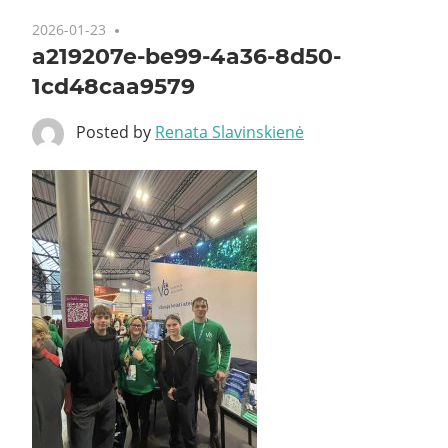
2026-01-23
a219207e-be99-4a36-8d50-
1cd48caa9579
Posted by
Renata Slavinskienė