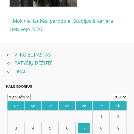
Navigacija
Previous
Mokiniai lankėsi parodoje „Studijos ir karjera
Post:
Lietuvoje 2026“
tarp
įrašų
VJIKG EL.PAŠTAS
PATYČIŲ DĖŽUTĖ
ORAI