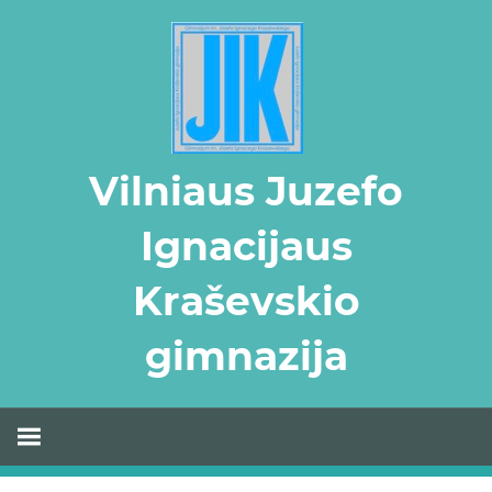
Skip
to
content
Vilniaus Juzefo
Ignacijaus
Kraševskio
gimnazija