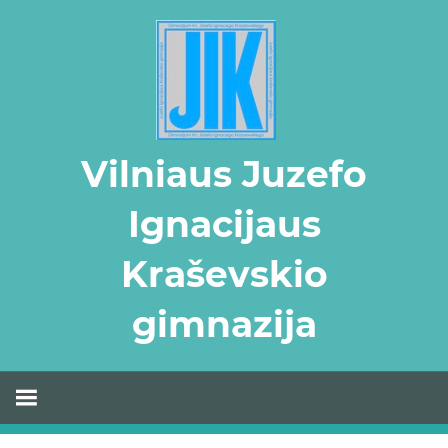
Skip
to
content
Vilniaus Juzefo
Ignacijaus
Kraševskio
gimnazija