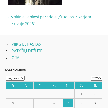
Navigacija
Previous
Mokiniai lankėsi parodoje „Studijos ir karjera
Post:
Lietuvoje 2026“
tarp
įrašų
VJIKG EL.PAŠTAS
PATYČIŲ DĖŽUTĖ
ORAI