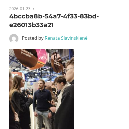
2026-01-23
4bccba8b-54a7-4f33-83bd-
e26013b33a21
Posted by
Renata Slavinskienė