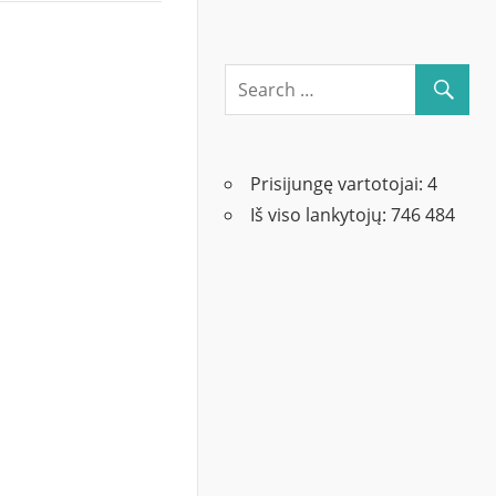
Prisijungę vartotojai:
4
Iš viso lankytojų:
746 484