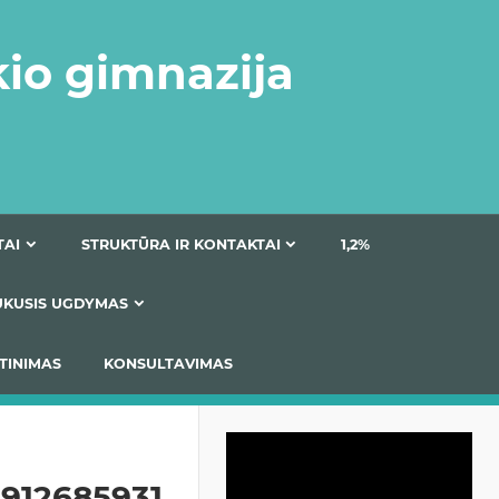
kio gimnazija
DOKUMENTAI
STRUKTŪRA IR KONTAKTAI
1
AS
ĮTRAUKUSIS UGDYMAS
IMAS / ĮSIVERTINIMAS
KONSULTAVIMAS
Video
grotuvas
912685931