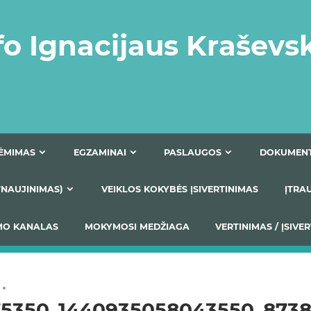
fo Ignacijaus Kraševs
PRIĖMIMAS
EGZAMINAI
PASLAUGOS
NIO ATNAUJINIMAS)
VEIKLOS KOKYBĖS ĮSIVERTINIM
S TEIKIMO KANALAS
MOKYMOSI MEDŽIAGA
VERTIN
75350_1440935058043550_8738