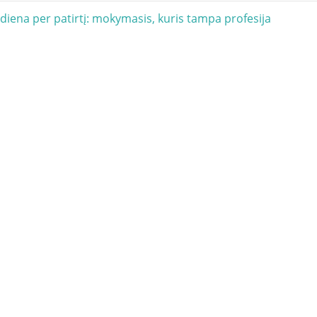
acija
diena per patirtį: mokymasis, kuris tampa profesija