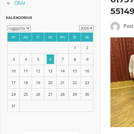
ORAI
5514
Pos
KALENDORIUS
Pr
An
Tr
Kt
Pn
Št
Sk
1
2
3
4
5
6
7
8
9
10
11
12
13
14
15
16