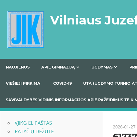
Skip
to
Vilniaus Juze
content
NAUJIENOS
APIE GIMNAZIJĄ
UGDYMAS
VIEŠIEJI PIRKIMAI
COVID-19
UTA (UGDYMO TUR
SAVIVALDYBĖS VIDINIS INFORMACIJOS APIE PAŽEIDIMU
VJIKG EL.PAŠTAS
2026-01-27
PATYČIŲ DĖŽUTĖ
6173