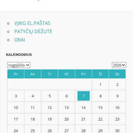
tarp
įrašų
VJIKG EL.PAŠTAS
PATYČIŲ DĖŽUTĖ
ORAI