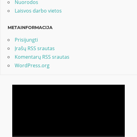
Nuorodos
Laisvos darbo vietos
METAINFORMACIJA
Prisijungti
Įrašų RSS srautas
Komentarų RSS srautas
WordPress.org
Video
grotuvas