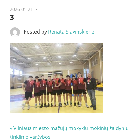
2026-01-21
3
Posted by
Renata Slavinskienė
Navigacija
Previous
Vilniaus miesto mažųjų mokyklų mokinių žaidynių
Post:
tinklinio varžybos