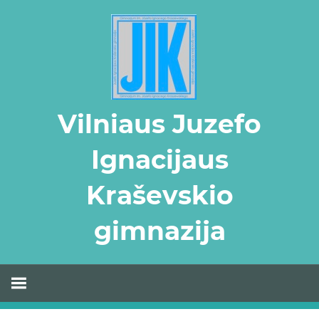
Skip
to
content
Vilniaus Juzefo
Ignacijaus
Kraševskio
gimnazija