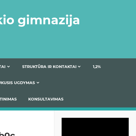
kio gimnazija
DOKUMENTAI
STRUKTŪRA IR KONTAKTAI
1
AS
ĮTRAUKUSIS UGDYMAS
IMAS / ĮSIVERTINIMAS
KONSULTAVIMAS
Video
grotuvas
bb0c