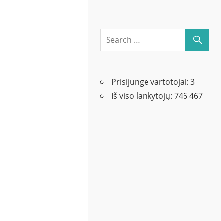
Prisijungę vartotojai:
3
Iš viso lankytojų:
746 467