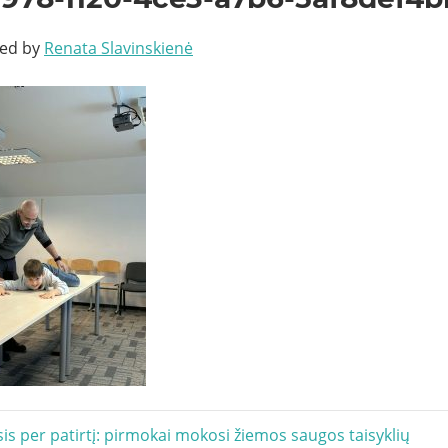
ted by
Renata Slavinskienė
acija
s per patirtį: pirmokai mokosi žiemos saugos taisyklių