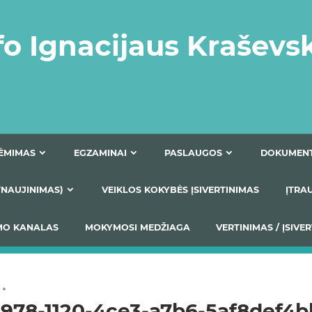
fo Ignacijaus Kraševs
PRIĖMIMAS
EGZAMINAI
PASLAUGOS
NIO ATNAUJINIMAS)
VEIKLOS KOKYBĖS ĮSIVERTINIM
S TEIKIMO KANALAS
MOKYMOSI MEDŽIAGA
VERTIN
5978-1120-4ce3-a7b6-5af8def4