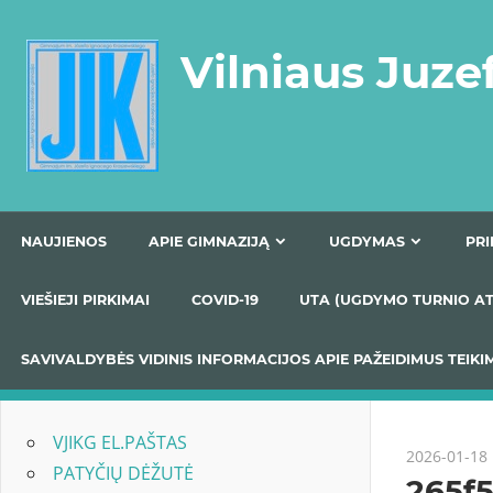
Skip
to
Vilniaus Juze
content
NAUJIENOS
APIE GIMNAZIJĄ
UGDYMAS
VIEŠIEJI PIRKIMAI
COVID-19
UTA (UGDYMO TUR
SAVIVALDYBĖS VIDINIS INFORMACIJOS APIE PAŽEIDIMU
VJIKG EL.PAŠTAS
2026-01-18
PATYČIŲ DĖŽUTĖ
265f