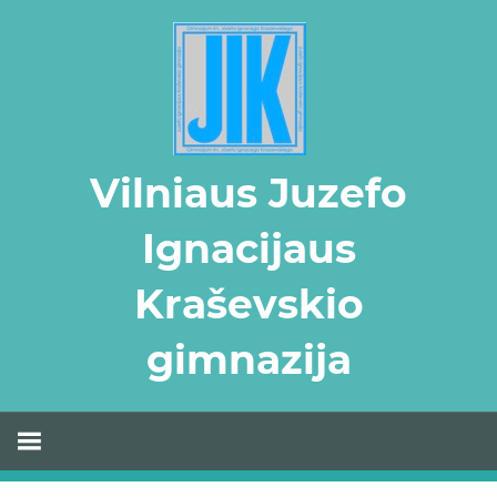
Skip
to
content
Vilniaus Juzefo
Ignacijaus
Kraševskio
gimnazija