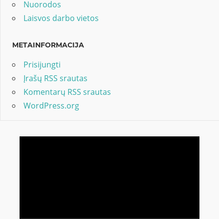
Nuorodos
Laisvos darbo vietos
METAINFORMACIJA
Prisijungti
Įrašų RSS srautas
Komentarų RSS srautas
WordPress.org
Video
grotuvas