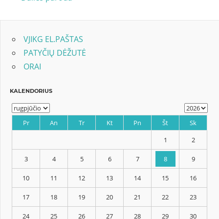
Post:
tarp
įrašų
VJIKG EL.PAŠTAS
PATYČIŲ DĖŽUTĖ
ORAI