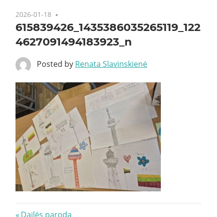
2026-01-18
615839426_1435386035265119_122
4627091494183923_n
Posted by
Renata Slavinskienė
Navigacija
Previous
Dailės paroda