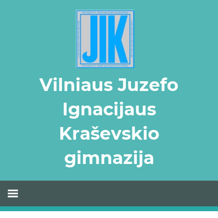
Skip
to
content
Vilniaus Juzefo
Ignacijaus
Kraševskio
gimnazija