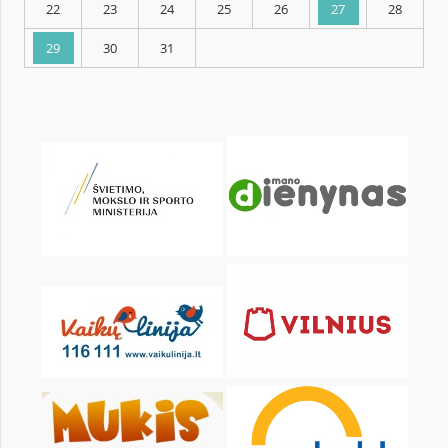
KALENDORIUS
Pr
An
Tr
Kt
Pn
Št
1
2
3
4
5
6
8
9
10
11
12
13
15
16
17
18
19
20