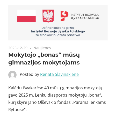
2025-12-29
Naujienos
Mokytojo „bonas“ mūsų
gimnazijos mokytojams
Posted by
Renata Slavinskienė
Kalėdų išvakarėse 40 mūsų gimnazijos mokytojų
gavo 2025 m. Lenkų diasporos mokytojų „boną“,
kurį skyrė Jano Olševskio fondas „Parama lenkams
Rytuose“.