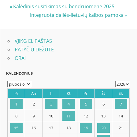
Navigacija
Previous
Kalėdinis susitikimas su bendruomene 2025
Post:
Next
Integruota dailės-lietuvių kalbos pamoka
tarp
Post:
įrašų
VJIKG EL.PAŠTAS
PATYČIŲ DĖŽUTĖ
ORAI