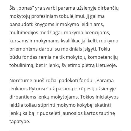
Šis „bonas“ yra svarbi parama užsienyje dirbančių
mokytojų profesiniam tobulėjimui. Jį galima
panaudoti: knygoms ir mokymo leidiniams,
multimedijos medžiagai, mokymo licencijoms,
kursams ir mokymams kvalifikacijai kelti, mokymo
priemonėms darbui su mokiniais įsigyti. Tokiu
būdu fondas remia ne tik mokytojų kompetencijų
tobulinimą, bet ir lenkų švietimo plėtrą Lietuvoje.
Norėtume nuoširdžiai padėkoti fondui „Parama
lenkams Rytuose“ už paramą ir rūpestį užsienyje
dirbantiems lenkų mokytojams. Tokios iniciatyvos
leidžia toliau stiprinti mokymo kokybę, skatinti
lenkų kalbą ir puoselėti jaunosios kartos tautinę
tapatybę.