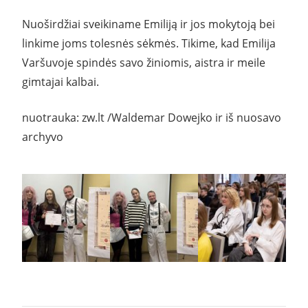
Nuoširdžiai sveikiname Emiliją ir jos mokytoją bei
linkime joms tolesnės sėkmės. Tikime, kad Emilija
Varšuvoje spindės savo žiniomis, aistra ir meile
gimtajai kalbai.
nuotrauka: zw.lt /Waldemar Dowejko ir iš nuosavo
archyvo