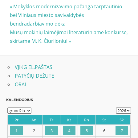
Navigacija
Previous
Mokyklos modernizavimo pažanga tarptautinio
Post:
bei Vilniaus miesto savivaldybės
tarp
bendradarbiavimo dėka
įrašų
Next
Mūsų mokinių laimėjimai literatūriniame konkurse,
Post:
skirtame M. K. Čiurlioniui
VJIKG EL.PAŠTAS
PATYČIŲ DĖŽUTĖ
ORAI