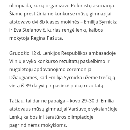
olimpiada, kurią organizavo Polonistų asociacija.
Šiame prestižiniame konkurse mūsų gimnazijai
atstovavo dvi 8b klasės mokinės – Emilija Syrnicka
ir Eva Stefanovič, kurias rengė lenkų kalbos
mokytoja Regina Pašuta.
Gruodžio 12 d. Lenkijos Respublikos ambasadoje
Vilniuje vyko konkurso rezultatų paskelbimo ir
nugalėtojų apdovanojimo ceremonija.
Džiaugiamės, kad Emilija Syrnicka užėmė trečiąją
vietą iš 39 dalyvių ir pasiekė puikų rezultatą.
Tačiau, tai dar ne pabaiga – kovo 29–30 d. Emilia
atstovaus mūsų gimnazijai Varšuvoje vyksiančioje
Lenkų kalbos ir literatūros olimpiadoje
pagrindinėms mokykloms.