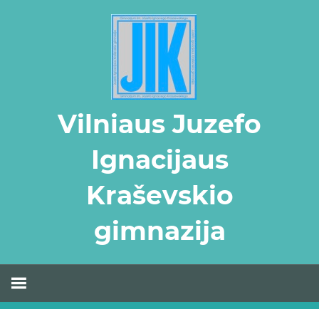
Skip
to
content
Vilniaus Juzefo
Ignacijaus
Kraševskio
gimnazija