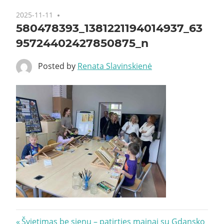
2025-11-11
580478393_1381221194014937_63
95724402427850875_n
Posted by
Renata Slavinskienė
Navigacija
Previous
Švietimas be sienų – patirties mainai su Gdansko