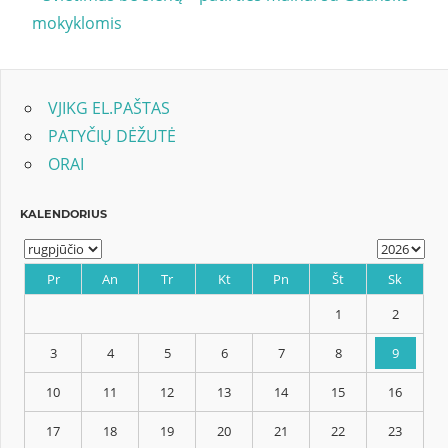
Post:
mokyklomis
tarp
įrašų
VJIKG EL.PAŠTAS
PATYČIŲ DĖŽUTĖ
ORAI