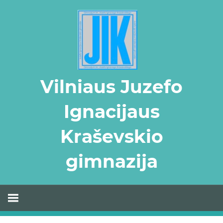
Skip
to
content
Vilniaus Juzefo
Ignacijaus
Kraševskio
gimnazija