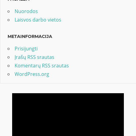
Nuorodos
Laisvos darbo vietos
METAINFORMACIJA
Prisijungti
Įrašų RSS srautas
Komentarų RSS srautas
WordPress.org
Video
grotuvas