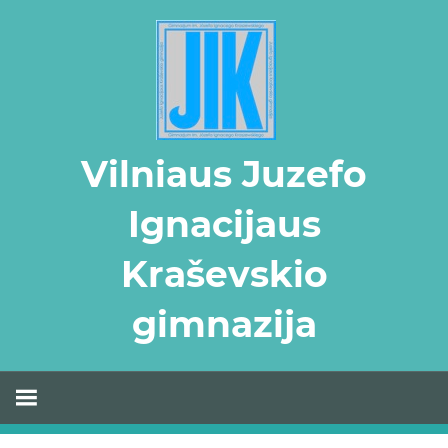
Skip
to
content
Vilniaus Juzefo
Ignacijaus
Kraševskio
gimnazija