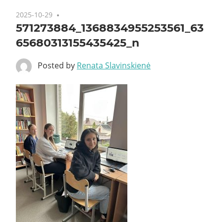
2025-10-29
571273884_1368834955253561_63
65680313155435425_n
Posted by
Renata Slavinskienė