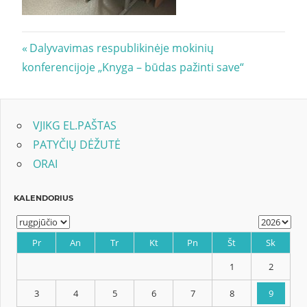
Navigacija
Previous
Dalyvavimas respublikinėje mokinių
Post:
konferencijoje „Knyga – būdas pažinti save“
tarp
įrašų
VJIKG EL.PAŠTAS
PATYČIŲ DĖŽUTĖ
ORAI