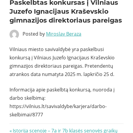
Paskelbtas konkursas į Vilniaus
Juzefo Ignacijaus Kraševskio
gimnazijos direktoriaus pareigas
Posted by
Miroslav Beraza
Vilniaus miesto savivaldybė yra paskelbusi
konkursą į Vilniaus Juzefo Ignacijaus Kraševskio
gimnazijos direktoriaus pareigas. Pretendentų
atrankos data numatyta 2025 m. lapkričio 25 d.
Informacija apie paskelbtą konkursą, nuoroda į
darbo skelbimą:
https://vilnius.lt/savivaldybe/karjera/darbo-
skelbimai/8777
Navigacija
Previous
Istorija scenoje – 7a ir 7b klasės senovės graikų