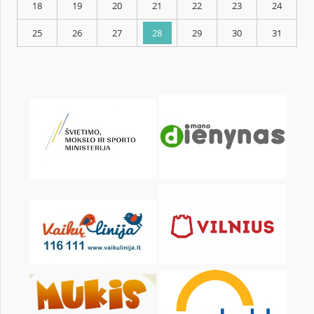
KALENDORIUS
Pr
An
Tr
Kt
Pn
Št
1
2
4
5
6
7
8
9
11
12
13
14
15
16