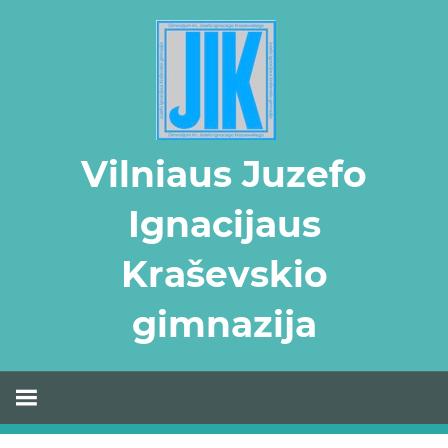
Skip
to
content
Vilniaus Juzefo
Ignacijaus
Kraševskio
gimnazija