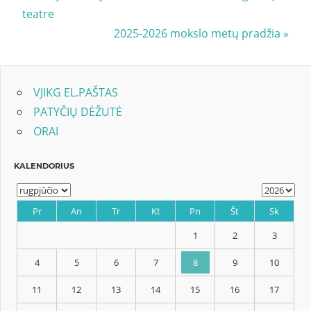
Post:
teatre
tarp
Next
2025-2026 mokslo metų pradžia
įrašų
Post:
VJIKG EL.PAŠTAS
PATYČIŲ DĖŽUTĖ
ORAI