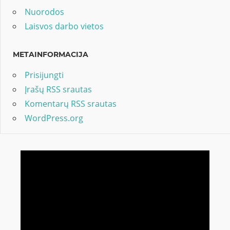
Nuorodos
Laisvos darbo vietos
METAINFORMACIJA
Prisijungti
Įrašų RSS srautas
Komentarų RSS srautas
WordPress.org
Video
grotuvas