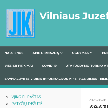
Skip
to
Vilniaus Juze
content
NAUJIENOS
APIE GIMNAZIJĄ
UGDYMAS
VIEŠIEJI PIRKIMAI
COVID-19
UTA (UGDYMO TUR
SAVIVALDYBĖS VIDINIS INFORMACIJOS APIE PAŽEIDIMU
VJIKG EL.PAŠTAS
2025-05-01
PATYČIŲ DĖŽUTĖ
4943