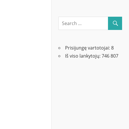
Prisijungę vartotojai:
8
Iš viso lankytojų:
746 807