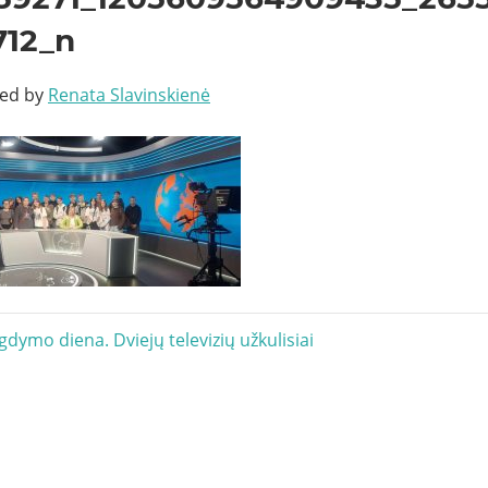
712_n
ted by
Renata Slavinskienė
acija
gdymo diena. Dviejų televizių užkulisiai