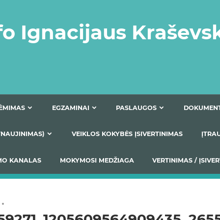
fo Ignacijaus Kraševs
PRIĖMIMAS
EGZAMINAI
PASLAUGOS
NIO ATNAUJINIMAS)
VEIKLOS KOKYBĖS ĮSIVERTINIM
S TEIKIMO KANALAS
MOKYMOSI MEDŽIAGA
VERTIN
59271_1205609564909435_265