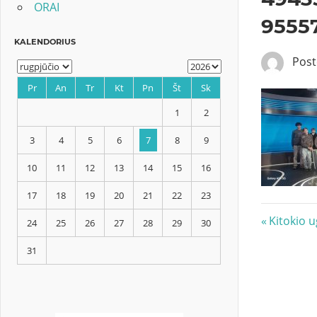
ORAI
9555
Pos
KALENDORIUS
Pr
An
Tr
Kt
Pn
Št
Sk
Navig
1
2
Previous
Kitokio u
Post:
tarp
3
4
5
6
7
8
9
įrašų
10
11
12
13
14
15
16