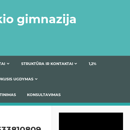
kio gimnazija
DOKUMENTAI
STRUKTŪRA IR KONTAKTAI
1
AS
ĮTRAUKUSIS UGDYMAS
IMAS / ĮSIVERTINIMAS
KONSULTAVIMAS
Video
grotuvas
533810809