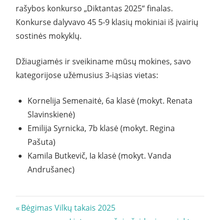
rašybos konkurso „Diktantas 2025“ finalas.
Konkurse dalyvavo 45 5-9 klasių mokiniai iš įvairių
sostinės mokyklų.
Džiaugiamės ir sveikiname mūsų mokines, savo
kategorijose užėmusius 3-iąsias vietas:
Kornelija Semenaitė, 6a klasė (mokyt. Renata
Slavinskienė)
Emilija Syrnicka, 7b klasė (mokyt. Regina
Pašuta)
Kamila Butkevič, Ia klasė (mokyt. Vanda
Andrušanec)
Navigacija
Previous
Bėgimas Vilkų takais 2025