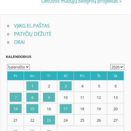
Post:
Next
Lietuvos mažųjų žaidynių projektas
tarp
Post:
įrašų
VJIKG EL.PAŠTAS
PATYČIŲ DĖŽUTĖ
ORAI