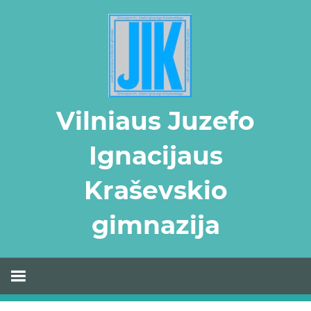
Skip
to
content
Vilniaus Juzefo
Ignacijaus
Kraševskio
gimnazija