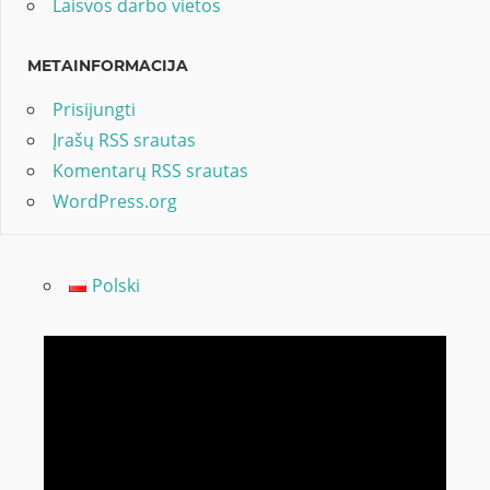
Laisvos darbo vietos
METAINFORMACIJA
Prisijungti
Įrašų RSS srautas
Komentarų RSS srautas
WordPress.org
Polski
Video
grotuvas