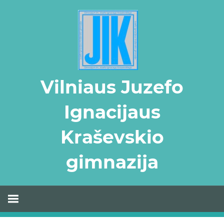
Skip
to
content
Vilniaus Juzefo
Ignacijaus
Kraševskio
gimnazija