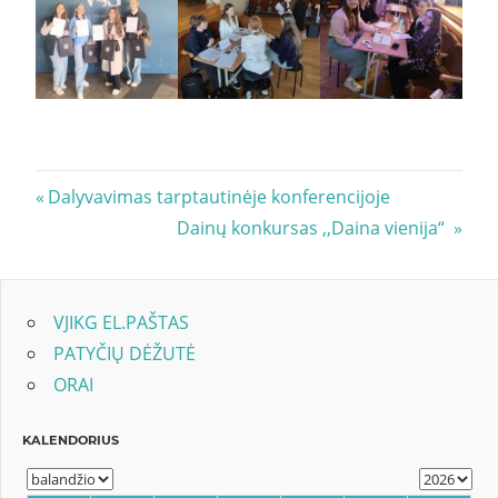
Navigacija
Previous
Dalyvavimas tarptautinėje konferencijoje
Post:
Next
Dainų konkursas ,,Daina vienija“
tarp
Post:
įrašų
VJIKG EL.PAŠTAS
PATYČIŲ DĖŽUTĖ
ORAI