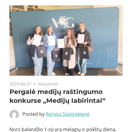
2025-04-07
Naujienos
Pergalė medijų raštingumo
konkurse „Medijų labirintai“
Posted by
Renata Slavinskienė
Nors balandžio 1-oji yra melagių ir pokštų diena,