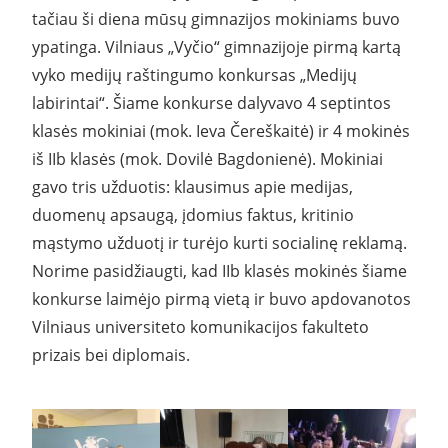
tačiau ši diena mūsų gimnazijos mokiniams buvo
ypatinga. Vilniaus „Vyčio“ gimnazijoje pirmą kartą
vyko medijų raštingumo konkursas „Medijų
labirintai“. Šiame konkurse dalyvavo 4 septintos
klasės mokiniai (mok. Ieva Čereškaitė) ir 4 mokinės
iš IIb klasės (mok. Dovilė Bagdonienė). Mokiniai
gavo tris užduotis: klausimus apie medijas,
duomenų apsaugą, įdomius faktus, kritinio
mąstymo užduotį ir turėjo kurti socialinę reklamą.
Norime pasidžiaugti, kad IIb klasės mokinės šiame
konkurse laimėjo pirmą vietą ir buvo apdovanotos
Vilniaus universiteto komunikacijos fakulteto
prizais bei diplomais.