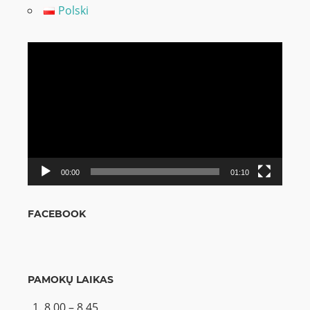
Polski
Video
grotuvas
00:00
01:10
FACEBOOK
PAMOKŲ LAIKAS
8.00 – 8.45