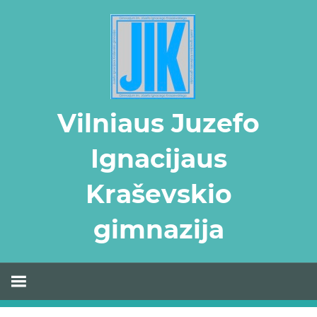
Skip
to
content
Vilniaus Juzefo
Ignacijaus
Kraševskio
gimnazija