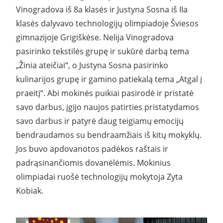
Vinogradova iš 8a klasės ir Justyna Sosna iš IIa
klasės dalyvavo technologijų olimpiadoje Šviesos
gimnazijoje Grigiškėse. Nelija Vinogradova
pasirinko tekstilės grupę ir sukūrė darbą tema
„Žinia ateičiai“, o Justyna Sosna pasirinko
kulinarijos grupę ir gamino patiekalą tema „Atgal į
praeitį“. Abi mokinės puikiai pasirodė ir pristatė
savo darbus, įgijo naujos patirties pristatydamos
savo darbus ir patyrė daug teigiamų emocijų
bendraudamos su bendraamžiais iš kitų mokyklų.
Jos buvo apdovanotos padėkos raštais ir
padrąsinančiomis dovanėlėmis. Mokinius
olimpiadai ruošė technologijų mokytoja Zyta
Kobiak.