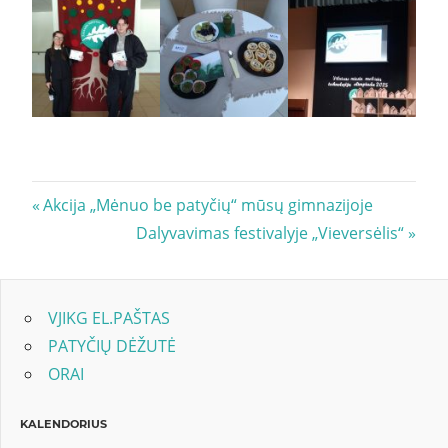
Navigacija
Previous
Akcija „Mėnuo be patyčių“ mūsų gimnazijoje
Post:
Next
Dalyvavimas festivalyje „Vieversėlis“
tarp
Post:
įrašų
VJIKG EL.PAŠTAS
PATYČIŲ DĖŽUTĖ
ORAI