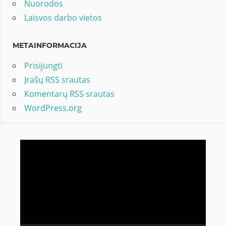
Nuorodos
Laisvos darbo vietos
METAINFORMACIJA
Prisijungti
Įrašų RSS srautas
Komentarų RSS srautas
WordPress.org
Video
grotuvas