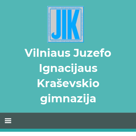
Skip
to
content
Vilniaus Juzefo
Ignacijaus
Kraševskio
gimnazija