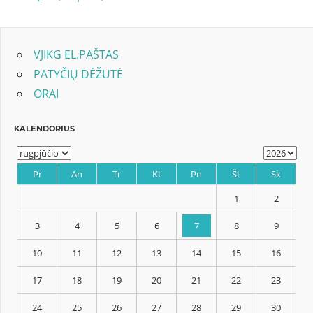
tarp
įrašų
VJIKG EL.PAŠTAS
PATYČIŲ DĖŽUTĖ
ORAI