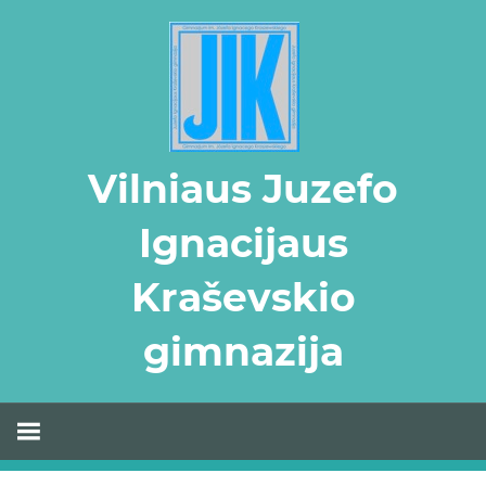
Skip
to
content
Vilniaus Juzefo
Ignacijaus
Kraševskio
gimnazija