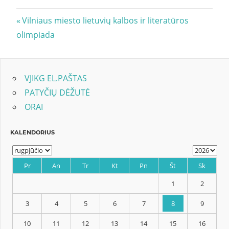
Navigacija
Previous
Vilniaus miesto lietuvių kalbos ir literatūros
Post:
olimpiada
tarp
įrašų
VJIKG EL.PAŠTAS
PATYČIŲ DĖŽUTĖ
ORAI