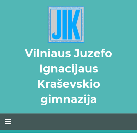
Skip
to
content
Vilniaus Juzefo
Ignacijaus
Kraševskio
gimnazija