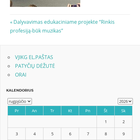
Navigacija
Previous
Dalyvavimas edukaciniame projekte “Rinkis
Post:
profesiją-būk muzikas”
tarp
įrašų
VJIKG EL.PAŠTAS
PATYČIŲ DĖŽUTĖ
ORAI