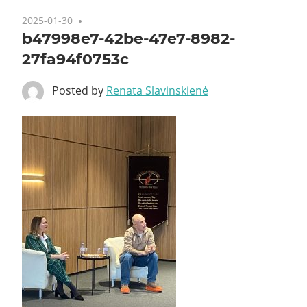
2025-01-30
b47998e7-42be-47e7-8982-
27fa94f0753c
Posted by
Renata Slavinskienė