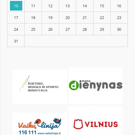
KALENDORIUS
Pr
An
Tr
Kt
Pn
Št
1
3
4
5
6
7
8
10
11
12
13
14
15
17
18
19
20
21
22