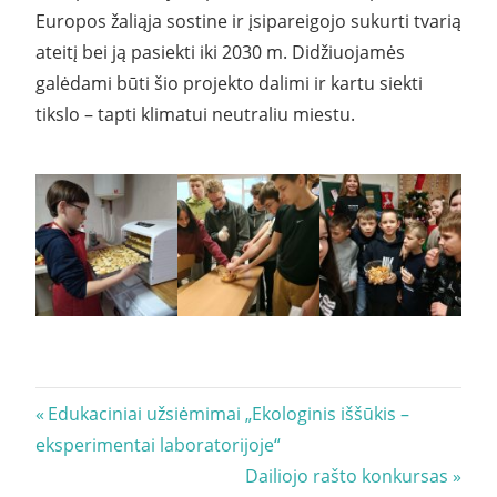
Europos žaliąja sostine ir įsipareigojo sukurti tvarią
ateitį bei ją pasiekti iki 2030 m. Didžiuojamės
galėdami būti šio projekto dalimi ir kartu siekti
tikslo – tapti klimatui neutraliu miestu.
Navigacija
Previous
Edukaciniai užsiėmimai „Ekologinis iššūkis –
Post:
eksperimentai laboratorijoje“
tarp
Next
Dailiojo rašto konkursas