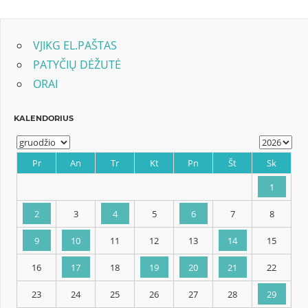
įrašų
Post:
VJIKG EL.PAŠTAS
PATYČIŲ DĖŽUTĖ
ORAI