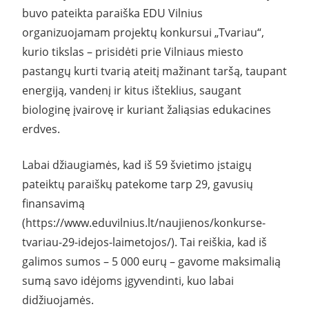
buvo pateikta paraiška EDU Vilnius
organizuojamam projektų konkursui „Tvariau“,
kurio tikslas – prisidėti prie Vilniaus miesto
pastangų kurti tvarią ateitį mažinant taršą, taupant
energiją, vandenį ir kitus išteklius, saugant
biologinę įvairovę ir kuriant žaliąsias edukacines
erdves.
Labai džiaugiamės, kad iš 59 švietimo įstaigų
pateiktų paraiškų patekome tarp 29, gavusių
finansavimą
(https://www.eduvilnius.lt/naujienos/konkurse-
tvariau-29-idejos-laimetojos/). Tai reiškia, kad iš
galimos sumos – 5 000 eurų – gavome maksimalią
sumą savo idėjoms įgyvendinti, kuo labai
didžiuojamės.