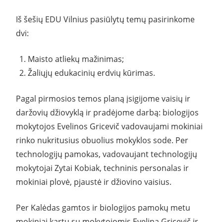
Iš šešių EDU Vilnius pasiūlytų temų pasirinkome
dvi:
Maisto atliekų mažinimas;
Žaliųjų edukacinių erdvių kūrimas.
Pagal pirmosios temos planą įsigijome vaisių ir
daržovių džiovyklą ir pradėjome darbą: biologijos
mokytojos Evelinos Gricevič vadovaujami mokiniai
rinko nukritusius obuolius mokyklos sode. Per
technologijų pamokas, vadovaujant technologijų
mokytojai Zytai Kobiak, techninis personalas ir
mokiniai plovė, pjaustė ir džiovino vaisius.
Per Kalėdas gamtos ir biologijos pamokų metu
mokiniai kartu su mokytojomis Evelina Gricevič ir