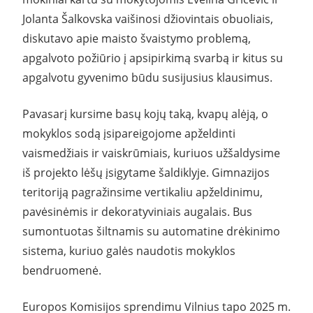
Jolanta Šalkovska vaišinosi džiovintais obuoliais,
diskutavo apie maisto švaistymo problemą,
apgalvoto požiūrio į apsipirkimą svarbą ir kitus su
apgalvotu gyvenimo būdu susijusius klausimus.
Pavasarį kursime basų kojų taką, kvapų alėją, o
mokyklos sodą įsipareigojome apželdinti
vaismedžiais ir vaiskrūmiais, kuriuos užšaldysime
iš projekto lėšų įsigytame šaldiklyje. Gimnazijos
teritoriją pagražinsime vertikaliu apželdinimu,
pavėsinėmis ir dekoratyviniais augalais. Bus
sumontuotas šiltnamis su automatine drėkinimo
sistema, kuriuo galės naudotis mokyklos
bendruomenė.
Europos Komisijos sprendimu Vilnius tapo 2025 m.