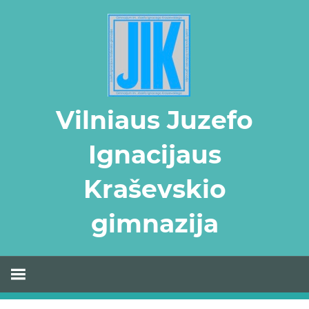
Skip
to
content
Vilniaus Juzefo
Ignacijaus
Kraševskio
gimnazija