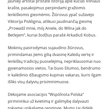
Jaunieji artistai pristatė istoriją apie kūčias Vilniaus
krašte, pasakojimus perpindami gražiomis
lenkiškomis giesmėmis. Žiūrovus ypač sužavėjo
Viktorija Piskligina, atlikusi jaudinančią giesmę
„Prowadź mnie, mój Aniele, do Wilna jak do
Betlejem“, kuriai žodžius parašė Arkadiuš Kobus.
Mokinių pasirodymas sujaudino žiūrovus,
primindamas jiems gilią dvasinę Kalėdų vertę ir
lenkiškų tradicijų puoselėjimą, nepriklausomai nuo
gyvenamosios vietos. Tai buvo šilumos, bendrumo
ir kalėdinio džiaugsmo kupinas vakaras, kuris ilgam
išliks visų dalyvių prisiminimuose.
Dėkojame asociacijos “Wspólnota Polska”
pirmininkui už kvietimą ir galimybę dalyvauti
tokiame unikaliame renginyje. Mums tai didelė