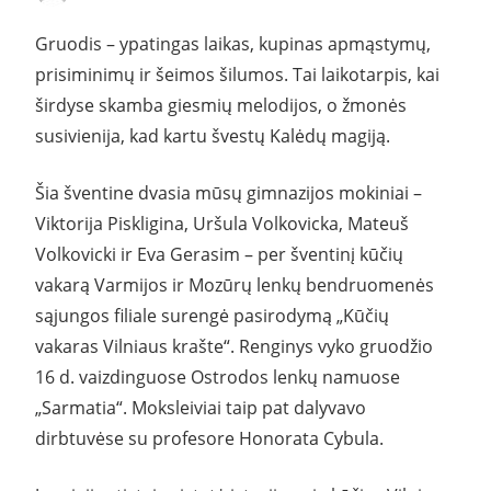
Gruodis – ypatingas laikas, kupinas apmąstymų,
prisiminimų ir šeimos šilumos. Tai laikotarpis, kai
širdyse skamba giesmių melodijos, o žmonės
susivienija, kad kartu švestų Kalėdų magiją.
Šia šventine dvasia mūsų gimnazijos mokiniai –
Viktorija Piskligina, Uršula Volkovicka, Mateuš
Volkovicki ir Eva Gerasim – per šventinį kūčių
vakarą Varmijos ir Mozūrų lenkų bendruomenės
sąjungos filiale surengė pasirodymą „Kūčių
vakaras Vilniaus krašte“. Renginys vyko gruodžio
16 d. vaizdinguose Ostrodos lenkų namuose
„Sarmatia“. Moksleiviai taip pat dalyvavo
dirbtuvėse su profesore Honorata Cybula.