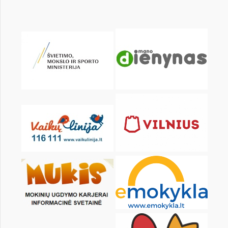
KALENDORIUS
Pr
An
Tr
Kt
Pn
Št
2
3
4
5
6
7