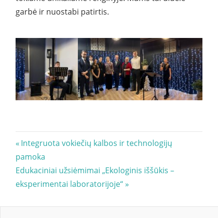
garbė ir nuostabi patirtis.
Navigacija
Previous
Integruota vokiečių kalbos ir technologijų
Post:
pamoka
tarp
Next
Edukaciniai užsiėmimai „Ekologinis iššūkis –
įrašų
Post:
eksperimentai laboratorijoje“