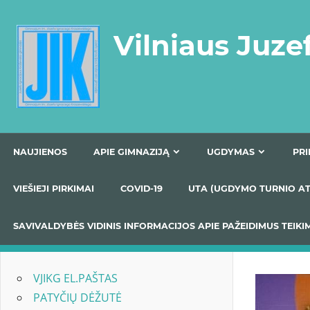
Skip
to
Vilniaus Juze
content
NAUJIENOS
APIE GIMNAZIJĄ
UGDYMAS
VIEŠIEJI PIRKIMAI
COVID-19
UTA (UGDYMO TUR
SAVIVALDYBĖS VIDINIS INFORMACIJOS APIE PAŽEIDIMU
VJIKG EL.PAŠTAS
PATYČIŲ DĖŽUTĖ