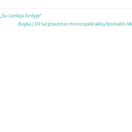
acija
Su Lenkija širdyje“
Next
Išvyka į VII tarptautinio monospektaklių festivalio 
Post: