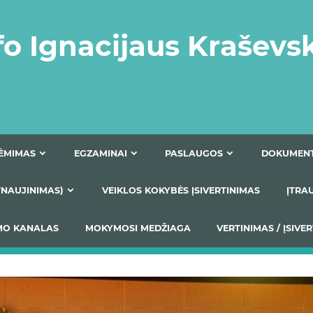
fo Ignacijaus Kraševs
PRIĖMIMAS
EGZAMINAI
PASLAUGOS
NIO ATNAUJINIMAS)
VEIKLOS KOKYBĖS ĮSIVERTINIM
S TEIKIMO KANALAS
MOKYMOSI MEDŽIAGA
VERTIN