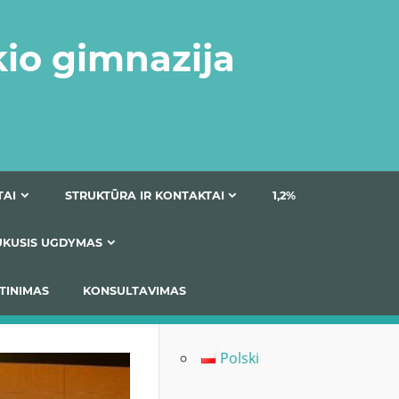
kio gimnazija
DOKUMENTAI
STRUKTŪRA IR KONTAKTAI
1
AS
ĮTRAUKUSIS UGDYMAS
IMAS / ĮSIVERTINIMAS
KONSULTAVIMAS
Polski