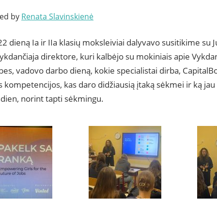
ted by
Renata Slavinskienė
22 dieną Ia ir IIa klasių moksleiviai dalyvavo susitikime su 
ykdančiaja direktore, kuri kalbėjo su mokiniais apie Vykda
s, vadovo darbo dieną, kokie specialistai dirba, CapitalB
s kompetencijos, kas daro didžiausią įtaką sėkmei ir ką ja
ndien, norint tapti sėkmingu.