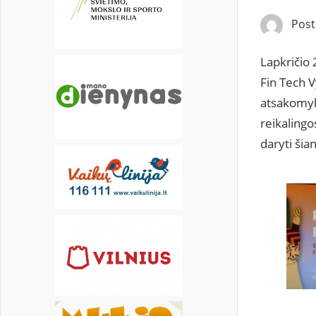
18
19
20
21
22
23
24
Pos
25
26
27
28
29
30
Lapkričio 
Fin Tech V
atsakomybe
reikalingo
daryti šia