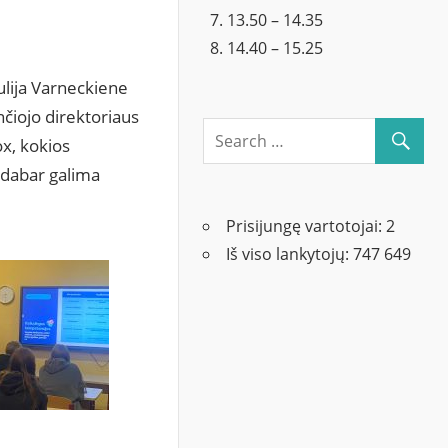
13.50 – 14.35
14.40 – 15.25
Julija Varneckiene
nčiojo direktoriaus
ox, kokios
u dabar galima
Prisijungę vartotojai:
2
Iš viso lankytojų:
747 649