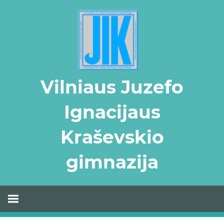
Skip
to
content
Vilniaus Juzefo
Ignacijaus
Kraševskio
gimnazija