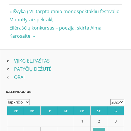
Navigacija
Previous
Išvyka į VII tarptautinio monospektaklių festivalio
Post:
MonoRytai spektaklį
tarp
Next
Eilėraščių konkursas – poezija, skirta Alma
įrašų
Post:
Karosaitei
VJIKG EL.PAŠTAS
PATYČIŲ DĖŽUTĖ
ORAI