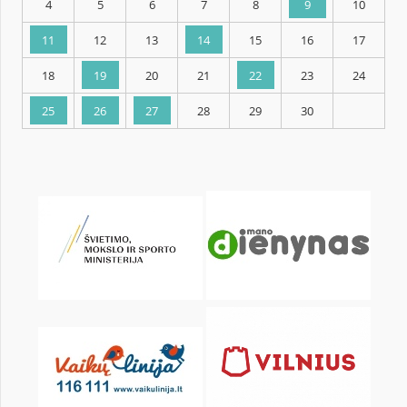
KALENDORIUS
Pr
An
Tr
Kt
Pn
Št
1
2