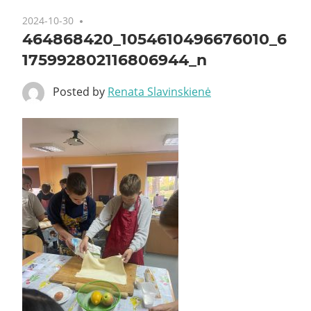
2024-10-30
464868420_1054610496676010_6
175992802116806944_n
Posted by
Renata Slavinskienė