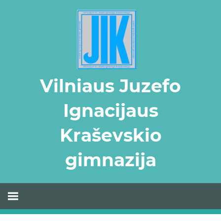
Skip
to
content
Vilniaus Juzefo
Ignacijaus
Kraševskio
gimnazija