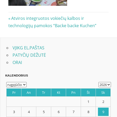
Navigacija
Previous
Atviros integruotos vokiečių kalbos ir
Post:
technologijų pamokos “Backe backe Kuchen”
tarp
įrašų
VJIKG EL.PAŠTAS
PATYČIŲ DĖŽUTĖ
ORAI