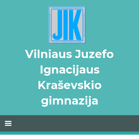
Skip
to
content
Vilniaus Juzefo
Ignacijaus
Kraševskio
gimnazija