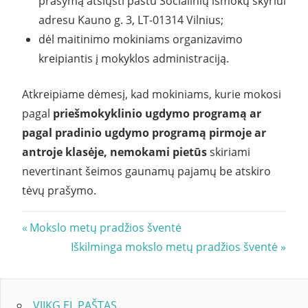
prašymą atsiųsti paštu Socialinių išmokų skyriui
adresu Kauno g. 3, LT-01314 Vilnius;
dėl maitinimo mokiniams organizavimo
kreipiantis į mokyklos administraciją.
Atkreipiame dėmesį, kad mokiniams, kurie mokosi
pagal
priešmokyklinio ugdymo programą ar
pagal pradinio ugdymo programą pirmoje ar
antroje
klasėje,
nemokami pietūs
skiriami
nevertinant šeimos gaunamų pajamų be atskiro
tėvų prašymo.
Navigacija
Previous
Mokslo metų pradžios šventė
Post:
Next
Iškilminga mokslo metų pradžios šventė
tarp
Post:
įrašų
VJIKG EL.PAŠTAS