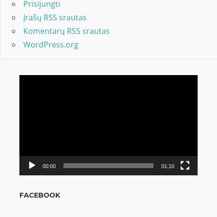
Prisijungti
Įrašų RSS srautas
Komentarų RSS srautas
WordPress.org
Video
grotuvas
00:00
01:10
FACEBOOK