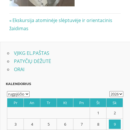
Navigacija
Previous
Ekskursija atominėje slėptuvėje ir orientacinis
Post:
žaidimas
tarp
įrašų
VJIKG EL.PAŠTAS
PATYČIŲ DĖŽUTĖ
ORAI