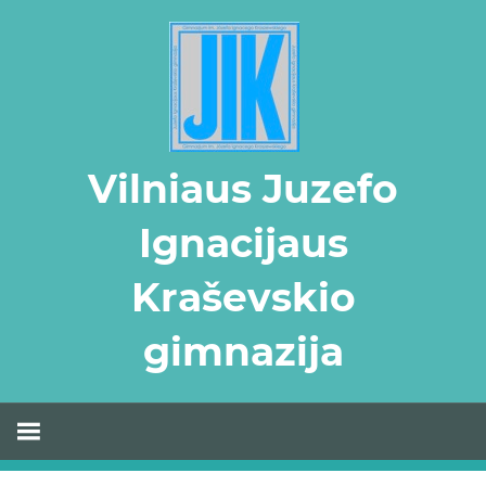
Skip
to
content
Vilniaus Juzefo
Ignacijaus
Kraševskio
gimnazija