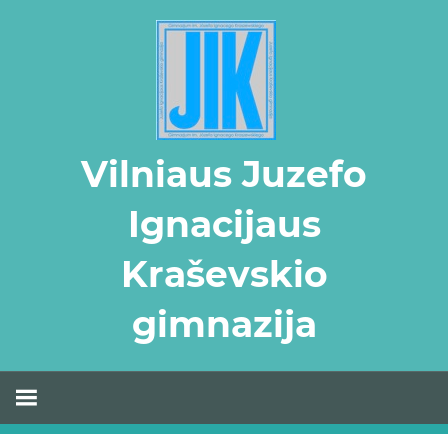
Skip
to
content
Vilniaus Juzefo
Ignacijaus
Kraševskio
gimnazija