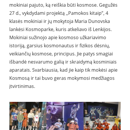
mokiniai pajuto, ką reiškia būti kosmose. Gegužės
27 d., vykdydami projektą ,,Pamokos kitaip”, 4
klasės mokiniai ir jų mokytoja Maria Dunovska
lankėsi Kosmoparke, kuris atkeliavo iš Lenkijos.
Mokiniai sužinojo apie kosmoso užkariavimo
istoriją, garsius kosmonautus ir fizikos dėsnių,
veikiančių kosmose, principus. Jie patys smagiai
išbandė nesvarumo galią ir skraidymą kosminiais
aparatais. Svarbiausia, kad jie kaip tik mokėsi apie
Kosmosą ir tai buvo geras mokymosi medžiagos
įtvirtinimas.