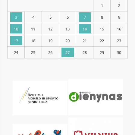
KALENDORIUS
Pr
An
Tr
Kt
Pn
Št