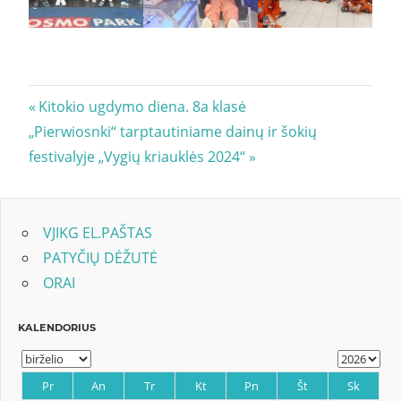
Navigacija
Previous
Kitokio ugdymo diena. 8a klasė
Next
Post:
„Pierwiosnki“ tarptautiniame dainų ir šokių
tarp
Post:
festivalyje „Vygių kriauklės 2024“
įrašų
VJIKG EL.PAŠTAS
PATYČIŲ DĖŽUTĖ
ORAI