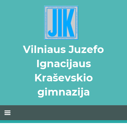
Skip
to
content
Vilniaus Juzefo
Ignacijaus
Kraševskio
gimnazija