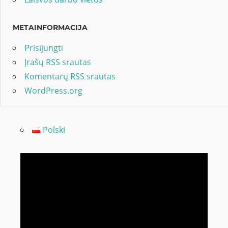
METAINFORMACIJA
Prisijungti
Įrašų RSS srautas
Komentarų RSS srautas
WordPress.org
Polski
Video
grotuvas