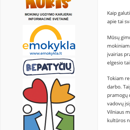
Kaip galut
apie tai sv
Mūsų gimna
mokiniams 
įvairias p
elgesio ta
Tokiam ren
darbo. Tai
pramogų ce
vadovų įsig
Vilniaus m
kultūros n