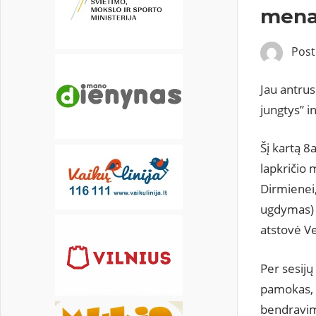
22
23
24
25
26
27
28
menas
29
30
Pos
Jau antrus
jungtys” i
Šį kartą 8
lapkričio 
Dirmienei,
ugdymas) i
atstovė V
Per sesijų
pamokas, 
bendravim