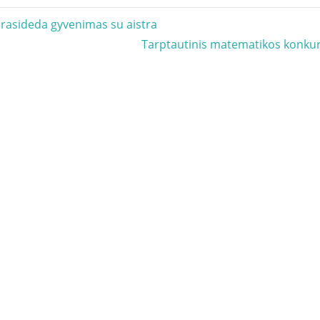
acija
 prasideda gyvenimas su aistra
Next
Tarptautinis matematikos konk
Post: