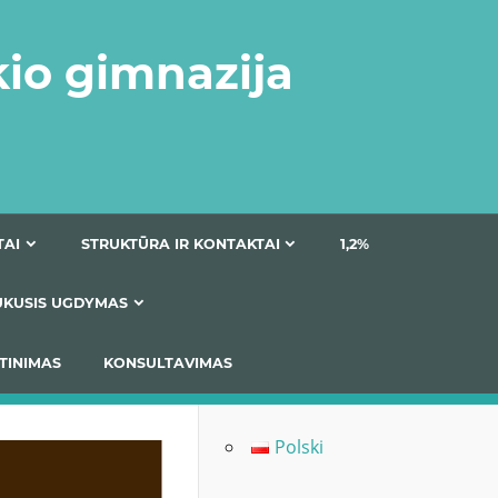
kio gimnazija
DOKUMENTAI
STRUKTŪRA IR KONTAKTAI
1
AS
ĮTRAUKUSIS UGDYMAS
IMAS / ĮSIVERTINIMAS
KONSULTAVIMAS
Polski