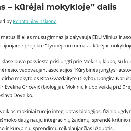
 – kūrėjai mokykloje” dalis
ted by
Renata Slavinskienė
 metus iš eilės mūsų gimnazija dalyvauja EDU Vilnius ir aso
nicijuojame projekte “Tyrinėjimo menas – kūrėjai mokykloj
a klasė buvo pakviesta prisijungti prie Mokinių klubo, su k
mėnesio, vadovaujant asociacijos “Kūrybinės jungtys” atstove
 dirbo mokytojos Rita Gvazdaitytė (tikyba), Dangira Narušev
r Evelina Gricevič (biologija). Mokinių klubo veiklą prižiūrė
eslava Doveiko.
 veiklas mokiniai turėjo integruotas biologijos, fizinio ugdy
išmoko daug naujų integracinių žaidimų, sprendė kritinio
o ir kūrybinių sprendimų reikalaujančias užduotis.