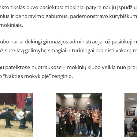
jekto tikslas buvo pasiektas: mokiniai patyrė naujų įspūdžių
inius ir bendravimo gabumus, pademonstravo kūrybiškumą 
mokiniais.
ubo nariai dėkingi gimnazijos administracijai už pasitikėji
 už suteiktą galimybę smagiai ir turiningai praleisti vakarą 
u pateiktose nuotraukose – mokinių klubo veikla nuo proje
o “Nakties mokykloje” renginio.