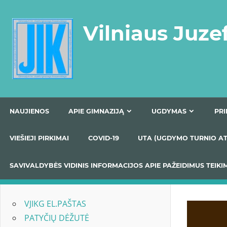
Skip
to
Vilniaus Juze
content
NAUJIENOS
APIE GIMNAZIJĄ
UGDYMAS
VIEŠIEJI PIRKIMAI
COVID-19
UTA (UGDYMO TUR
SAVIVALDYBĖS VIDINIS INFORMACIJOS APIE PAŽEIDIMU
VJIKG EL.PAŠTAS
PATYČIŲ DĖŽUTĖ