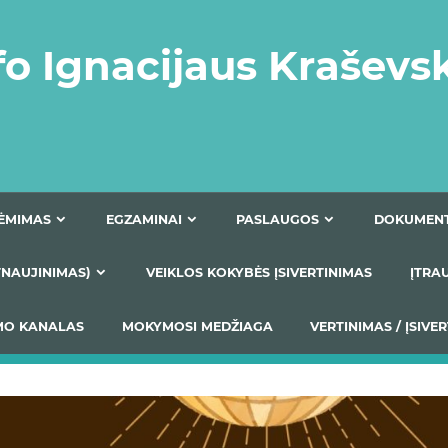
fo Ignacijaus Kraševs
PRIĖMIMAS
EGZAMINAI
PASLAUGOS
NIO ATNAUJINIMAS)
VEIKLOS KOKYBĖS ĮSIVERTINIM
S TEIKIMO KANALAS
MOKYMOSI MEDŽIAGA
VERTIN