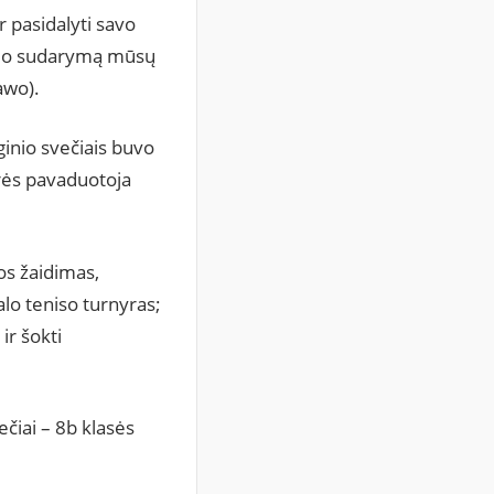
r pasidalyti savo
ščio sudarymą mūsų
awo).
ginio svečiais buvo
orės pavaduotoja
os žaidimas,
alo teniso turnyras;
ir šokti
čiai – 8b klasės