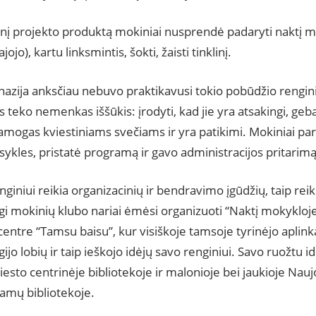
inį projekto produktą mokiniai nusprendė padaryti naktį mo
ajojo), kartu linksmintis, šokti, žaisti tinklinį.
zija anksčiau nebuvo praktikavusi tokio pobūdžio rengini
teko nemenkas iššūkis: įrodyti, kad jie yra atsakingi, geb
ramogas kviestiniams svečiams ir yra patikimi. Mokiniai pa
isykles, pristatė programą ir gavo administracijos pritarimą
giniui reikia organizacinių ir bendravimo įgūdžių, taip reiki
gi mokinių klubo nariai ėmėsi organizuoti “Naktį mokykloje
ntre “Tamsu baisu”, kur visiškoje tamsoje tyrinėjo aplink
ijo lobių ir taip ieškojo idėjų savo renginiui. Savo ruožtu id
iesto centrinėje bibliotekoje ir malonioje bei jaukioje Nauj
amų bibliotekoje.