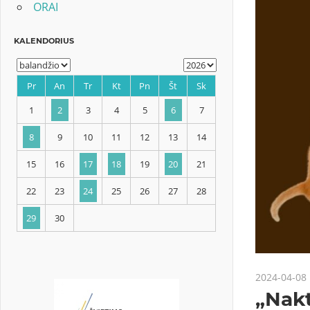
ORAI
KALENDORIUS
Pr
An
Tr
Kt
Pn
Št
Sk
1
2
3
4
5
6
7
8
9
10
11
12
13
14
2024-04-08
15
16
17
18
19
20
21
„Nakt