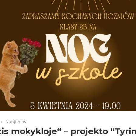
Naujienos
is mokykloje“ – projekto “Tyri