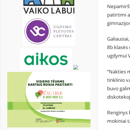
Nepamiršta
patirtimi 
gimnazijos
Galiausiai
8b klasės 
ugdymui V
“Nakties 
tinklinio 
buvo galim
diskotekoj
Renginys b
mokiniai t