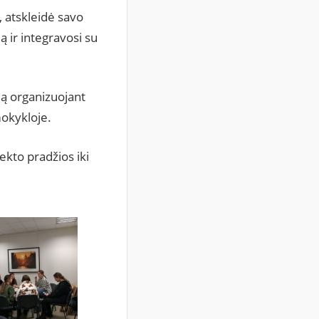
, atskleidė savo
ir integravosi su
mą organizuojant
mokykloje.
kto pradžios iki