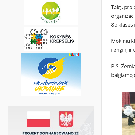
Taigi, pro
organizac
8b klasės 
Mokinių kl
renginį ir
P.S. Žemia
baigiamoj