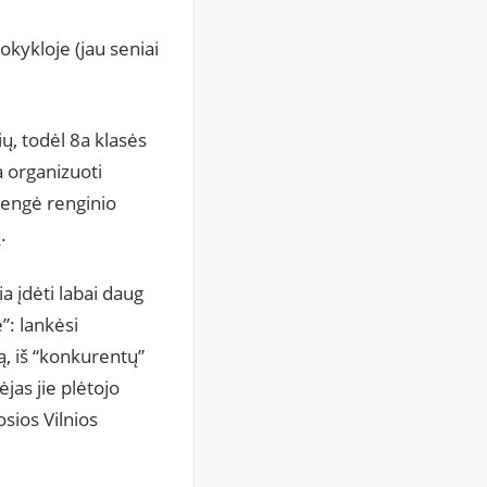
kykloje (jau seniai
ų, todėl 8a klasės
a organizuoti
rengė renginio
.
a įdėti labai daug
”: lankėsi
ą, iš “konkurentų”
ėjas jie plėtojo
osios Vilnios