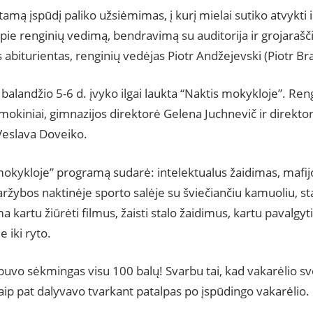
mą įspūdį paliko užsiėmimas, į kurį mielai sutiko atvykti i
apie renginių vedimą, bendravimą su auditorija ir grojara
 abiturientas, renginių vedėjas Piotr Andžejevski (Piotr Br
, balandžio 5-6 d. įvyko ilgai laukta “Naktis mokykloje”. Ren
mokiniai, gimnazijos direktorė Gelena Juchnevič ir direkt
eslava Doveiko.
mokykloje” programą sudarė: intelektualus žaidimas, mafij
varžybos naktinėje sporto salėje su šviečiančiu kamuoliu, st
a kartu žiūrėti filmus, žaisti stalo žaidimus, kartu pavalgyti 
e iki ryto.
uvo sėkmingas visu 100 balų! Svarbu tai, kad vakarėlio sve
aip pat dalyvavo tvarkant patalpas po įspūdingo vakarėlio.