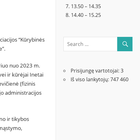
13.50 – 14.35
14.40 – 15.25
ciacijos “Kūrybinės
e”.
uriuo nuo 2023 m.
Prisijungę vartotojai:
3
i ir kūrėjai Inetai
Iš viso lankytojų:
747 460
ičienė (fizinis
jo administracijos
mo ir tikybos
 mąstymo,