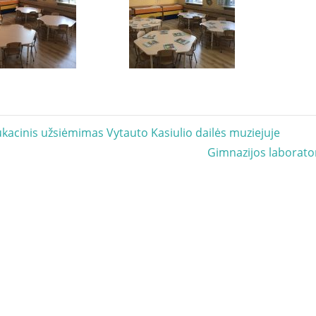
acija
ukacinis užsiėmimas Vytauto Kasiulio dailės muziejuje
Next
Gimnazijos laborato
Post: