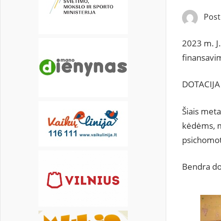
22
23
24
25
26
27
28
Pos
29
30
2023 m. J
finansavim
DOTACIJA
Šiais meta
kėdėms, 
psichomoto
Bendra do