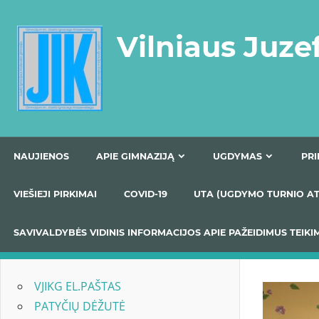
Skip
to
Vilniaus Juze
content
NAUJIENOS
APIE GIMNAZIJĄ
UGDYMAS
VIEŠIEJI PIRKIMAI
COVID-19
UTA (UGDYMO TUR
SAVIVALDYBĖS VIDINIS INFORMACIJOS APIE PAŽEIDIMU
VJIKG EL.PAŠTAS
PATYČIŲ DĖŽUTĖ