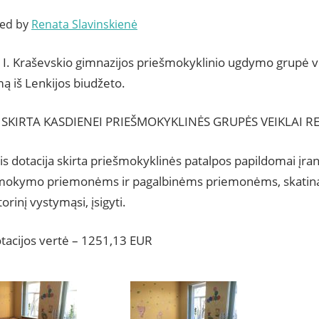
ted by
Renata Slavinskienė
. I. Kraševskio gimnazijos priešmokyklinio ugdymo grupė v
ą iš Lenkijos biudžeto.
 SKIRTA KASDIENEI PRIEŠMOKYKLINĖS GRUPĖS VEIKLAI R
is dotacija skirta priešmokyklinės patalpos papildomai įran
mokymo priemonėms ir pagalbinėms priemonėms, skatin
rinį vystymąsi, įsigyti.
tacijos vertė – 1251,13 EUR