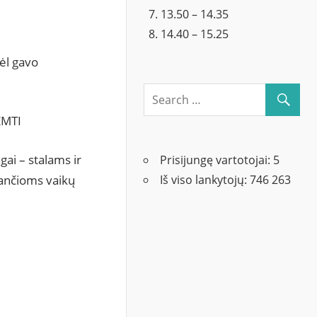
13.50 – 14.35
14.40 – 15.25
ėl gavo
EMTI
gai – stalams ir
Prisijungę vartotojai:
5
ančioms vaikų
Iš viso lankytojų:
746 263