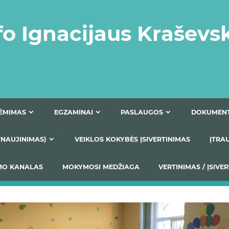
fo Ignacijaus Kraševs
PRIĖMIMAS
EGZAMINAI
PASLAUGOS
NIO ATNAUJINIMAS)
VEIKLOS KOKYBĖS ĮSIVERTINIM
S TEIKIMO KANALAS
MOKYMOSI MEDŽIAGA
VERTIN