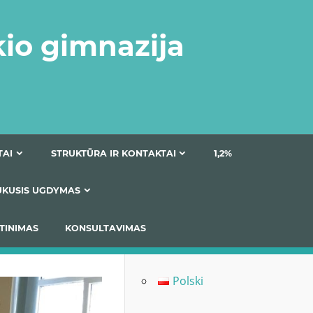
kio gimnazija
DOKUMENTAI
STRUKTŪRA IR KONTAKTAI
1
AS
ĮTRAUKUSIS UGDYMAS
IMAS / ĮSIVERTINIMAS
KONSULTAVIMAS
Polski