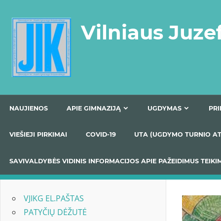
Skip
to
Vilniaus Juze
content
NAUJIENOS
APIE GIMNAZIJĄ
UGDYMAS
VIEŠIEJI PIRKIMAI
COVID-19
UTA (UGDYMO TUR
SAVIVALDYBĖS VIDINIS INFORMACIJOS APIE PAŽEIDIMU
VJIKG EL.PAŠTAS
PATYČIŲ DĖŽUTĖ