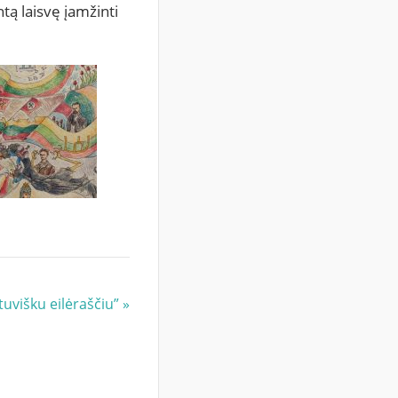
tą laisvę įamžinti 
tuvišku eilėraščiu”