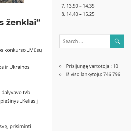
13.50 – 14.35
14.40 – 15.25
s ženklai”
os konkurso ,,Mūsų
Prisijungę vartotojai:
10
s ir Ukrainos 
Iš viso lankytojų:
746 796
 dalyvavo 
IVb
iešinys ,,Kelias į 
vę, prisiminti 