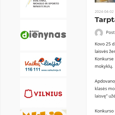
22
23
24
25
26
27
28
2024-04-02
29
30
Tarpt
Pos
Kovo 25 d
laisvės že
Konkurse d
mokyklų.
Apdovanoj
klasės mo
laisvę” už
Konkurso t