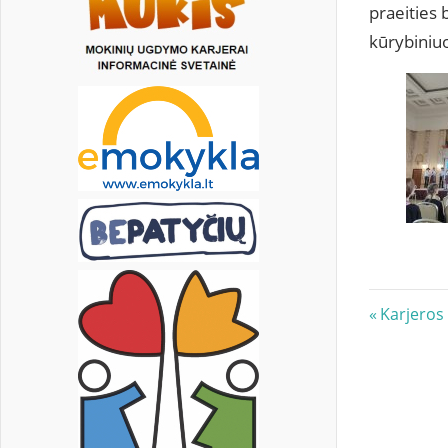
praeities 
kūrybiniu
Navig
Previous
Karjeros 
Post:
tarp
įrašų