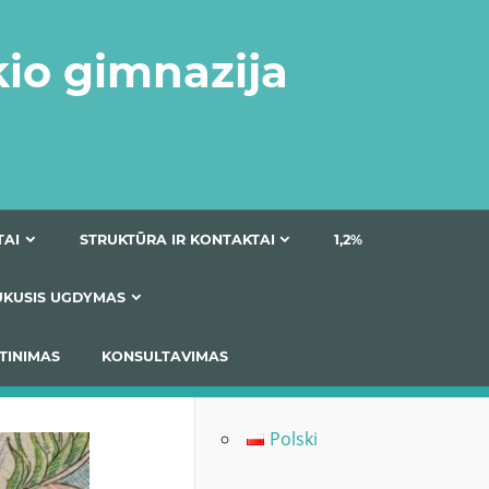
kio gimnazija
DOKUMENTAI
STRUKTŪRA IR KONTAKTAI
1
AS
ĮTRAUKUSIS UGDYMAS
IMAS / ĮSIVERTINIMAS
KONSULTAVIMAS
Polski