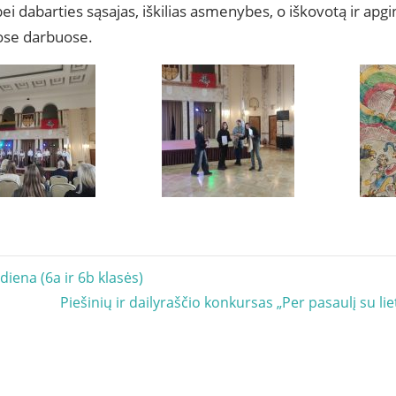
bei dabarties sąsajas, iškilias asmenybes, o iškovotą ir apgin
ose darbuose.
acija
diena (6a ir 6b klasės)
Next
Piešinių ir dailyraščio konkursas „Per pasaulį su lie
Post: