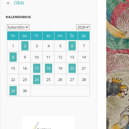
ORAI
KALENDORIUS
Pr
An
Tr
Kt
Pn
Št
Sk
1
2
3
4
5
6
7
8
9
10
11
12
13
14
15
16
17
18
19
20
21