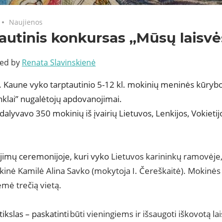
Naujienos
autinis konkursas ,,Mūsų laisvė
ted by
Renata Slavinskienė
. Kaune vyko tarptautinio 5-12 kl. mokinių meninės kūryb
nklai” nugalėtojų apdovanojimai.
alyvavo 350 mokinių iš įvairių Lietuvos, Lenkijos, Vokietijo
imų ceremonijoje, kuri vyko 
Lietuvos karininkų ramovėje,
kinė Kamilė Alina 
Savko
 (mokytoja I. 
Čereškaitė
). Mokinės p
ėmė trečią vietą.
ikslas – paskatinti 
būti vieningiems ir išsaugoti iškovotą lais