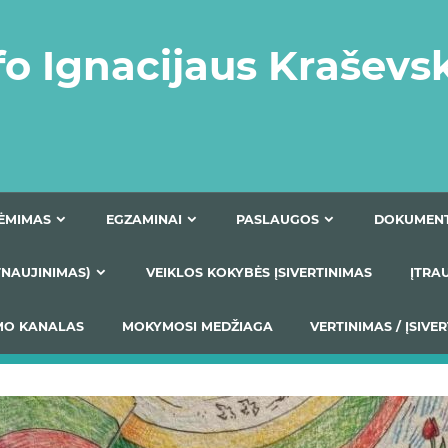
fo Ignacijaus Kraševs
PRIĖMIMAS
EGZAMINAI
PASLAUGOS
NIO ATNAUJINIMAS)
VEIKLOS KOKYBĖS ĮSIVERTINIM
S TEIKIMO KANALAS
MOKYMOSI MEDŽIAGA
VERTIN