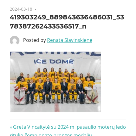
2024-03-18
419303249_889843636486031_53
78387262433536517_n
Posted by
Renata Slavinskienė
Navigacija
Previous
Greta Vincaitytė su 2024 m. pasaulio moterų ledo
Post:
ritulio čempionato bronzos medaliu