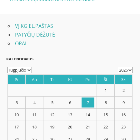
tarp
įrašų
VJIKG EL.PAŠTAS
PATYČIŲ DĖŽUTĖ
ORAI