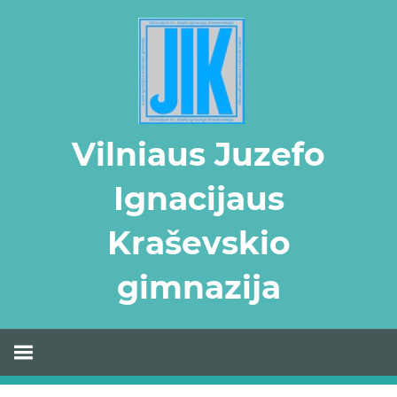
Skip
to
content
Vilniaus Juzefo
Ignacijaus
Kraševskio
gimnazija