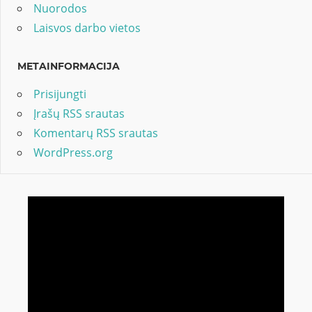
Nuorodos
Laisvos darbo vietos
METAINFORMACIJA
Prisijungti
Įrašų RSS srautas
Komentarų RSS srautas
WordPress.org
Video
grotuvas