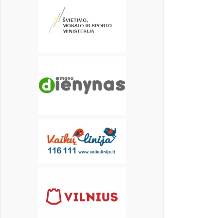
17
18
19
20
21
22
23
įrašų
24
25
26
27
28
29
30
31