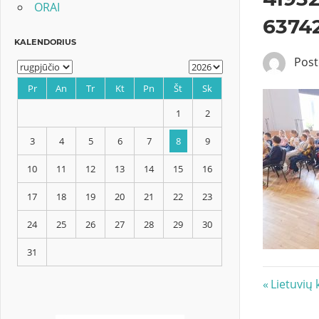
ORAI
6374
Pos
KALENDORIUS
Pr
An
Tr
Kt
Pn
Št
Sk
1
2
3
4
5
6
7
8
9
Navig
Previous
Lietuvių
10
11
12
13
14
15
16
Post:
tarp