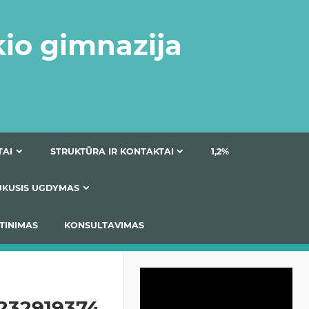
kio gimnazija
DOKUMENTAI
STRUKTŪRA IR KONTAKTAI
1
AS
ĮTRAUKUSIS UGDYMAS
IMAS / ĮSIVERTINIMAS
KONSULTAVIMAS
Video
grotuvas
232919374