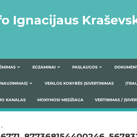
fo Ignacijaus Kraševs
PRIĖMIMAS
EGZAMINAI
PASLAUGOS
NIO ATNAUJINIMAS)
VEIKLOS KOKYBĖS ĮSIVERTINIM
S TEIKIMO KANALAS
MOKYMOSI MEDŽIAGA
VERTIN
26771_877368154400246_56783