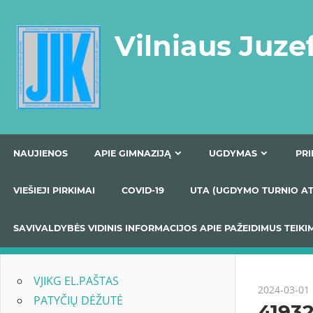
Skip
to
Vilniaus Juze
content
NAUJIENOS
APIE GIMNAZIJĄ
UGDYMAS
VIEŠIEJI PIRKIMAI
COVID-19
UTA (UGDYMO TUR
SAVIVALDYBĖS VIDINIS INFORMACIJOS APIE PAŽEIDIMU
VJIKG EL.PAŠTAS
2024-03-01
PATYČIŲ DĖŽUTĖ
4193