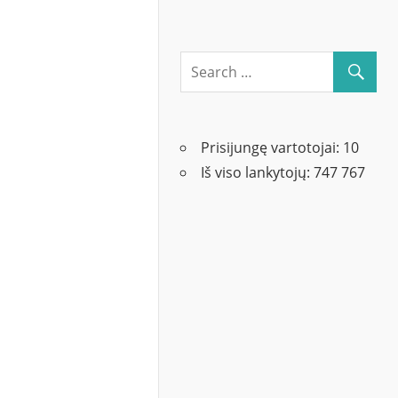
Prisijungę vartotojai:
10
Iš viso lankytojų:
747 767