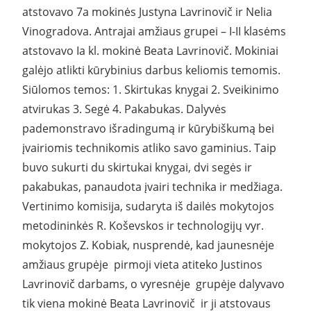
atstovavo 7a mokinės Justyna Lavrinovič ir Nelia
Vinogradova. Antrajai amžiaus grupei – I-II klasėms
atstovavo Ia kl. mokinė Beata Lavrinovič. Mokiniai
galėjo atlikti kūrybinius darbus keliomis temomis.
Siūlomos temos: 1. Skirtukas knygai 2. Sveikinimo
atvirukas 3. Segė 4. Pakabukas. Dalyvės
pademonstravo išradingumą ir kūrybiškumą bei
įvairiomis technikomis atliko savo gaminius. Taip
buvo sukurti du skirtukai knygai, dvi segės ir
pakabukas, panaudota įvairi technika ir medžiaga.
Vertinimo komisija, sudaryta iš dailės mokytojos
metodininkės R. Koševskos ir technologijų vyr.
mokytojos Z. Kobiak, nusprendė, kad jaunesnėje
amžiaus grupėje pirmoji vieta atiteko Justinos
Lavrinovič darbams, o vyresnėje grupėje dalyvavo
tik viena mokinė Beata Lavrinovič ir ji atstovaus