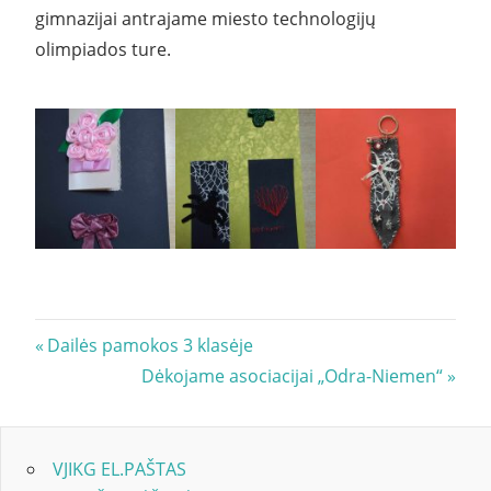
gimnazijai antrajame miesto technologijų
olimpiados ture.
Navigacija
Previous
Dailės pamokos 3 klasėje
Post:
Next
Dėkojame asociacijai „Odra-Niemen“
tarp
Post:
įrašų
VJIKG EL.PAŠTAS