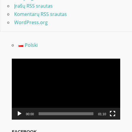
Įrašų RSS srautas
Komentarų RSS srautas
WordPress.org
Polski
Video
grotuvas
00:00
01:10
FACEBOOK