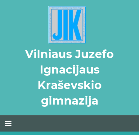
Skip
to
content
Vilniaus Juzefo
Ignacijaus
Kraševskio
gimnazija