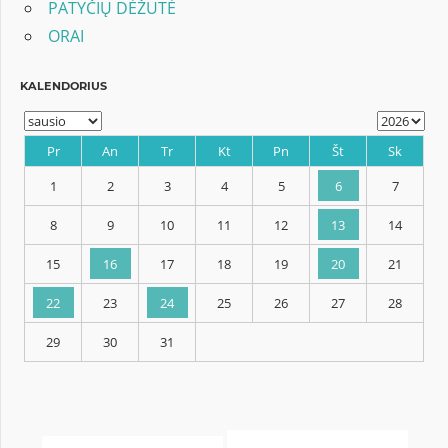
PATYČIŲ DĖŽUTĖ
ORAI