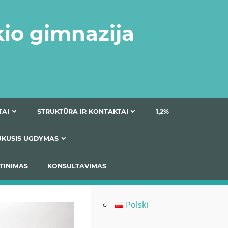
kio gimnazija
DOKUMENTAI
STRUKTŪRA IR KONTAKTAI
1
AS
ĮTRAUKUSIS UGDYMAS
IMAS / ĮSIVERTINIMAS
KONSULTAVIMAS
Polski