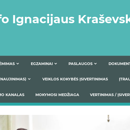
fo Ignacijaus Kraševs
PRIĖMIMAS
EGZAMINAI
PASLAUGOS
NIO ATNAUJINIMAS)
VEIKLOS KOKYBĖS ĮSIVERTINIM
S TEIKIMO KANALAS
MOKYMOSI MEDŽIAGA
VERTIN