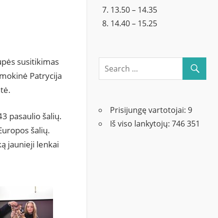
13.50 – 14.35
14.40 – 15.25
upės susitikimas
mokinė Patrycija
tė.
Prisijungę vartotojai:
9
3 pasaulio šalių.
Iš viso lankytojų:
746 351
Europos šalių.
ą jaunieji lenkai