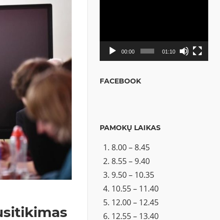
Video
grotuvas
00:00
01:10
FACEBOOK
PAMOKŲ LAIKAS
8.00 – 8.45
8.55 – 9.40
9.50 – 10.35
10.55 – 11.40
12.00 – 12.45
usitikimas
12.55 – 13.40