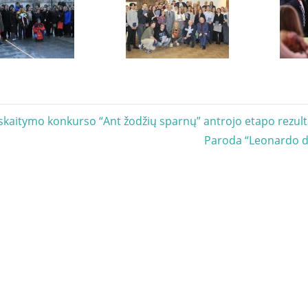
acija
skaitymo konkurso “Ant žodžių sparnų” antrojo etapo rezult
Next
Paroda “Leonardo d
Post: