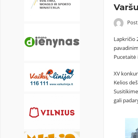
20
21
22
23
24
25
26
Varš
27
28
29
30
Pos
Lapkričio 
pavadinim
Pucetaitė 
XV konkurs
Kelios deš
Susitikime
gali padar