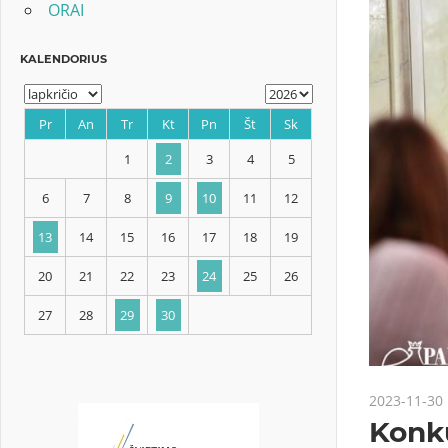
ORAI
KALENDORIUS
Pr
An
Tr
Kt
Pn
Št
Sk
1
2
3
4
5
6
7
8
9
10
11
12
2023-11-30
13
14
15
16
17
18
19
Konku