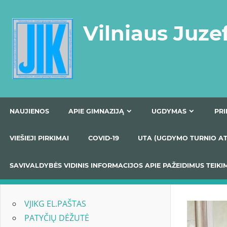
Skip
to
Vilniaus Juze
content
NAUJIENOS
APIE GIMNAZIJĄ
UGDYMAS
VIEŠIEJI PIRKIMAI
COVID-19
UTA (UGDYMO TUR
SAVIVALDYBĖS VIDINIS INFORMACIJOS APIE PAŽEIDIMU
VJIKG EL.PAŠTAS
PATYČIŲ DĖŽUTĖ