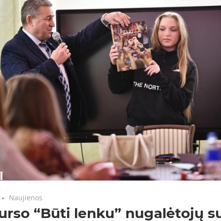
Naujienos
rso “Būti lenku” nugalėtojų s