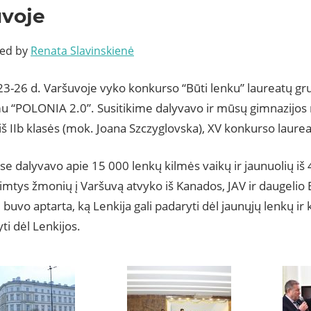
uvoje
ted by
Renata Slavinskienė
23-26 d. Varšuvoje vyko konkurso “Būti lenku” laureatų gr
u “POLONIA 2.0”. Susitikime dalyvavo ir mūsų gimnazijos 
iš IIb klasės (mok. Joana Szczyglovska), XV konkurso laurea
e dalyvavo apie 15 000 lenkų kilmės vaikų ir jaunuolių iš 4
imtys žmonių į Varšuvą atvyko iš Kanados, JAV ir daugelio 
 buvo aptarta, ką Lenkija gali padaryti dėl jaunųjų lenkų ir k
yti dėl Lenkijos.