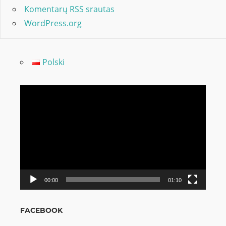
Komentarų RSS srautas
WordPress.org
Polski
Video
grotuvas
00:00
01:10
FACEBOOK