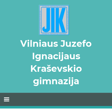
Skip
to
content
Vilniaus Juzefo
Ignacijaus
Kraševskio
gimnazija