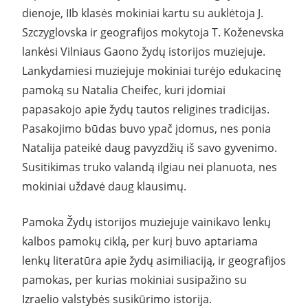
dienoje, IIb klasės mokiniai kartu su auklėtoja J.
Szczyglovska ir geografijos mokytoja T. Koženevska
lankėsi Vilniaus Gaono žydų istorijos muziejuje.
Lankydamiesi muziejuje mokiniai turėjo edukacinę
pamoką su Natalia Cheifec, kuri įdomiai
papasakojo apie žydų tautos religines tradicijas.
Pasakojimo būdas buvo ypač įdomus, nes ponia
Natalija pateikė daug pavyzdžių iš savo gyvenimo.
Susitikimas truko valandą ilgiau nei planuota, nes
mokiniai uždavė daug klausimų.
Pamoka Žydų istorijos muziejuje vainikavo lenkų
kalbos pamokų ciklą, per kurį buvo aptariama
lenkų literatūra apie žydų asimiliaciją, ir geografijos
pamokas, per kurias mokiniai susipažino su
Izraelio valstybės susikūrimo istorija.