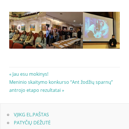
Navigacija
Previous
Jau esu mokinys!
Next
Post:
Meninio skaitymo konkurso “Ant žodžių sparnų”
tarp
Post:
antrojo etapo rezultatai
įrašų
VJIKG EL.PAŠTAS
PATYČIŲ DĖŽUTĖ