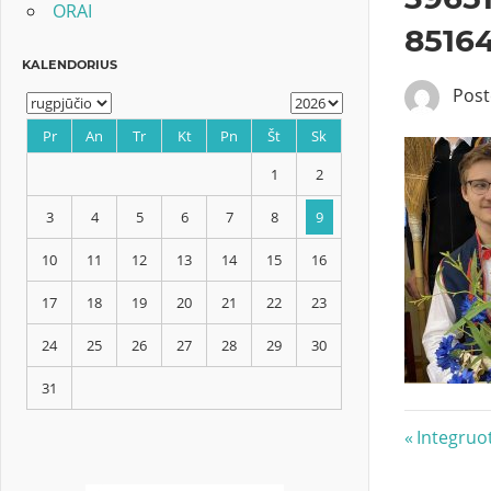
ORAI
8516
Pos
KALENDORIUS
Pr
An
Tr
Kt
Pn
Št
Sk
1
2
3
4
5
6
7
8
9
Navig
Previous
Integruo
10
11
12
13
14
15
16
Post:
tarp