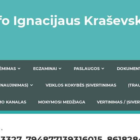
fo Ignacijaus Kraševs
PRIĖMIMAS
EGZAMINAI
PASLAUGOS
NIO ATNAUJINIMAS)
VEIKLOS KOKYBĖS ĮSIVERTINIM
S TEIKIMO KANALAS
MOKYMOSI MEDŽIAGA
VERTIN
13327_794877139316015_86182