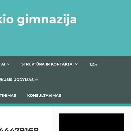
kio gimnazija
DOKUMENTAI
STRUKTŪRA IR KONTAKTAI
1
AS
ĮTRAUKUSIS UGDYMAS
IMAS / ĮSIVERTINIMAS
KONSULTAVIMAS
Video
grotuvas
844479168