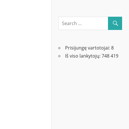
Prisijungę vartotojai:
8
Iš viso lankytojų:
748 419