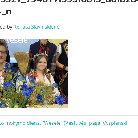
4_n
ted by
Renata Slavinskienė
acija
to mokymo diena. “Wesele” (Vestuvės) pagal Vyspianski