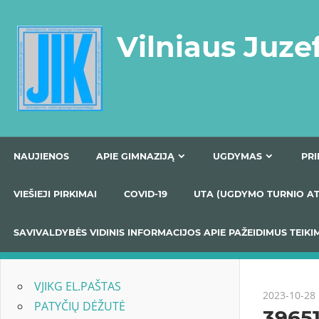
Skip
to
Vilniaus Juze
content
NAUJIENOS
APIE GIMNAZIJĄ
UGDYMAS
VIEŠIEJI PIRKIMAI
COVID-19
UTA (UGDYMO TUR
SAVIVALDYBĖS VIDINIS INFORMACIJOS APIE PAŽEIDIMU
VJIKG EL.PAŠTAS
2023-10-28
PATYČIŲ DĖŽUTĖ
3965