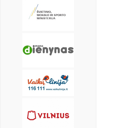
17
18
19
20
21
22
23
įrašų
24
25
26
27
28
29
30
31