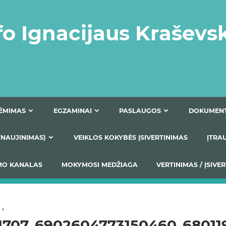
fo Ignacijaus Kraševs
PRIĖMIMAS
EGZAMINAI
PASLAUGOS
NIO ATNAUJINIMAS)
VEIKLOS KOKYBĖS ĮSIVERTINIM
S TEIKIMO KANALAS
MOKYMOSI MEDŽIAGA
VERTIN
11707_6902604773150460_68011