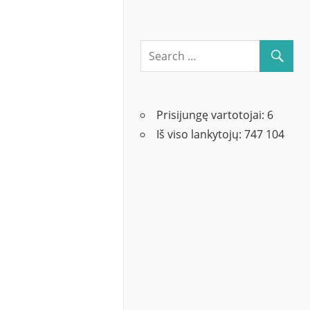
Prisijungę vartotojai:
6
Iš viso lankytojų:
747 104