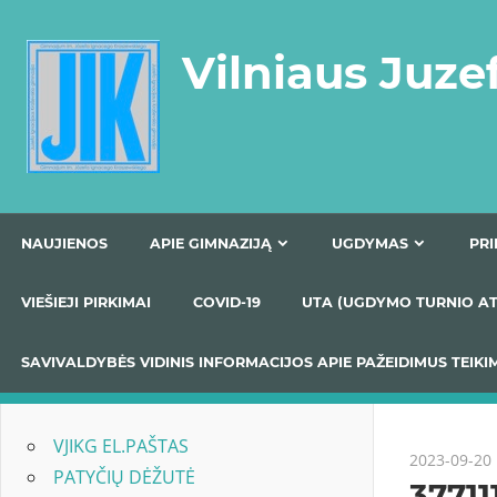
Skip
to
Vilniaus Juze
content
NAUJIENOS
APIE GIMNAZIJĄ
UGDYMAS
VIEŠIEJI PIRKIMAI
COVID-19
UTA (UGDYMO TUR
SAVIVALDYBĖS VIDINIS INFORMACIJOS APIE PAŽEIDIMU
VJIKG EL.PAŠTAS
2023-09-20
PATYČIŲ DĖŽUTĖ
3771