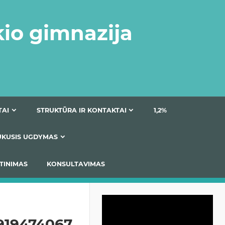
kio gimnazija
DOKUMENTAI
STRUKTŪRA IR KONTAKTAI
1
AS
ĮTRAUKUSIS UGDYMAS
IMAS / ĮSIVERTINIMAS
KONSULTAVIMAS
Video
grotuvas
919474067