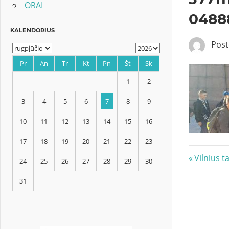
ORAI
0488
Pos
KALENDORIUS
Pr
An
Tr
Kt
Pn
Št
Sk
Navig
Previous
Vilnius t
1
2
Post:
tarp
3
4
5
6
7
8
9
įrašų
10
11
12
13
14
15
16