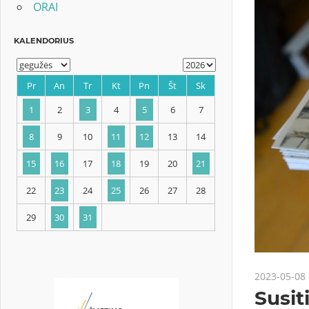
ORAI
KALENDORIUS
Pr
An
Tr
Kt
Pn
Št
Sk
1
2
3
4
5
6
7
8
9
10
11
12
13
14
2023-05-08
15
16
17
18
19
20
21
Susit