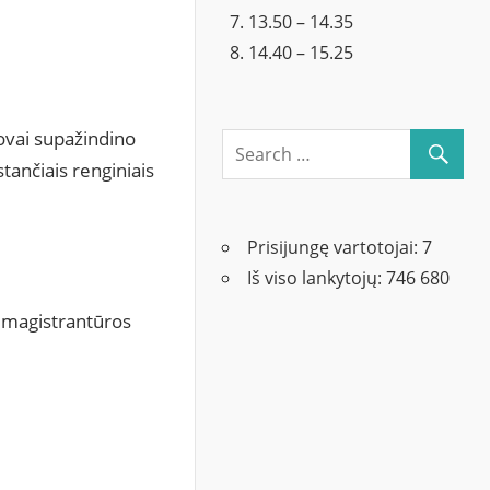
13.50 – 14.35
14.40 – 15.25
tovai supažindino
tančiais renginiais
Prisijungę vartotojai:
7
Iš viso lankytojų:
746 680
 magistrantūros