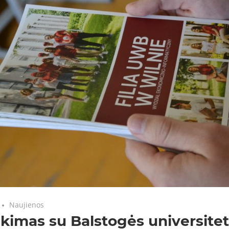
Naujienos
ikimas su Balstogės universitet