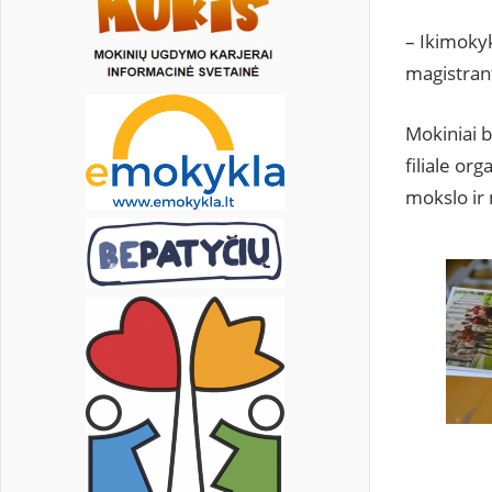
– Ikimoky
magistrant
Mokiniai b
filiale or
mokslo ir 