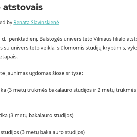
o atstovais
ted by
Renata Slavinskienė
d., penktadienį, Balstogės universiteto Vilniaus filialo ats
s su universiteto veikla, siūlomomis studijų kryptimis, vyks
 etapais.
ete jaunimas ugdomas šiose srityse:
ka (3 metų trukmės bakalauro studijos ir 2 metų trukmės
ika (3 metų bakalauro studijos)
studijos (3 metų bakalauro studijos)