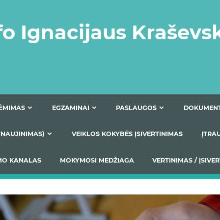
fo Ignacijaus Kraševs
PRIĖMIMAS
EGZAMINAI
PASLAUGOS
NIO ATNAUJINIMAS)
VEIKLOS KOKYBĖS ĮSIVERTINIM
S TEIKIMO KANALAS
MOKYMOSI MEDŽIAGA
VERTIN