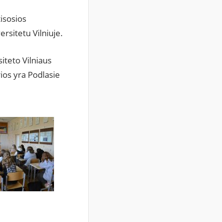
isosios
rsitetu Vilniuje.
iteto Vilniaus
ios yra Podlasie