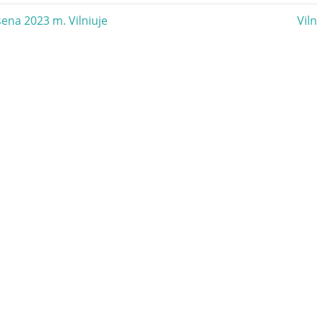
acija
Nex
sena 2023 m. Vilniuje
Vil
Pos