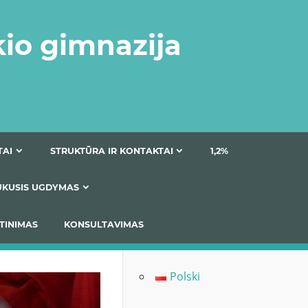
kio gimnazija
DOKUMENTAI
STRUKTŪRA IR KONTAKTAI
1
AS
ĮTRAUKUSIS UGDYMAS
IMAS / ĮSIVERTINIMAS
KONSULTAVIMAS
Polski