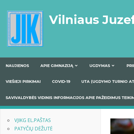
Skip
to
Vilniaus Juze
content
NAUJIENOS
APIE GIMNAZIJĄ
UGDYMAS
VIEŠIEJI PIRKIMAI
COVID-19
UTA (UGDYMO TUR
SAVIVALDYBĖS VIDINIS INFORMACIJOS APIE PAŽEIDIMU
VJIKG EL.PAŠTAS
PATYČIŲ DĖŽUTĖ