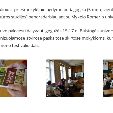
klinio ir priešmokyklinio ugdymo pedagogika (5 metų vient
ūros studijos) bendradarbiaujant su Mykolo Romerio unive
uvo pakviesti dalyvauti gegužės 15-17 d. Balstogės univers
ganizuojamose atvirose paskaitose skirtose mokykloms, kur
meno festivalio dalis.