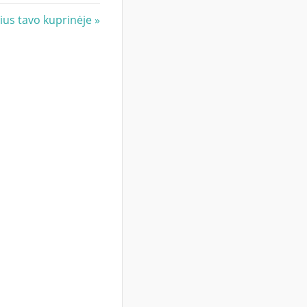
t
nius tavo kuprinėje
t: