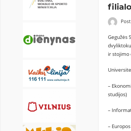
22
23
24
25
26
27
28
filial
29
30
31
Pos
Gegužės 5 
dvyliktoku
ir stojimo
Universit
– Ekonomi
studijos)
– Informat
– Europos 