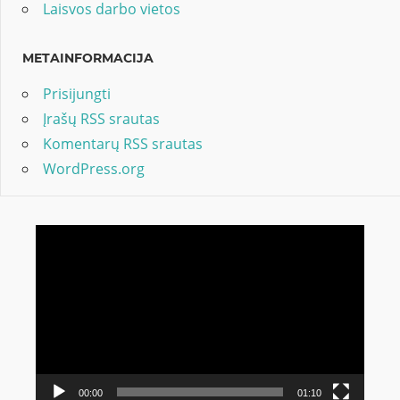
Laisvos darbo vietos
METAINFORMACIJA
Prisijungti
Įrašų RSS srautas
Komentarų RSS srautas
WordPress.org
Video
grotuvas
00:00
01:10