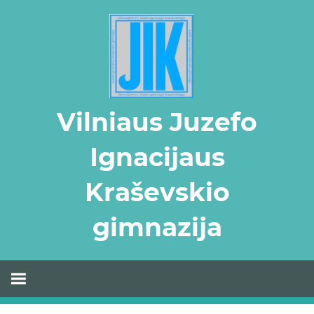
Skip
to
content
Vilniaus Juzefo
Ignacijaus
Kraševskio
gimnazija