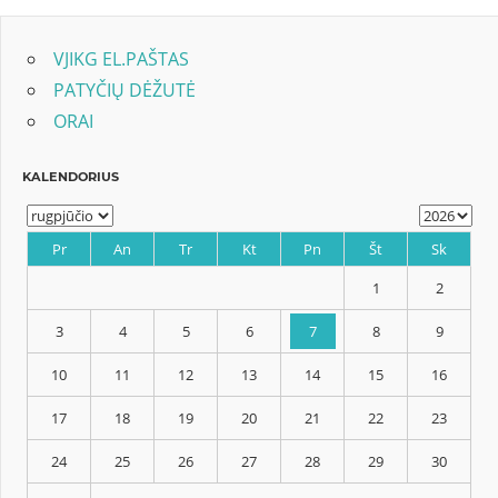
įrašų
VJIKG EL.PAŠTAS
PATYČIŲ DĖŽUTĖ
ORAI
KALENDORIUS