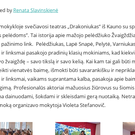
ted by
Renata Slavinskienė
mokykloje svečiavosi teatras „Drakoniukas“ iš Kauno su sp
 pelėdoms”. Tai istorija apie mažojo pelėdžiuko Žvaigždži
o pažinimo link. Pelėdžiukas, Lapė Snapė, Pelytė, Varniuk
 ir linksmai pasakojo pradinių klasių mokiniams, kad kiekvi
vo žvaigždę – savo tikslą ir savo kelią. Kai kam tai gali būti 
eikti vienatvės baimę, išmokti būti savarankišku ir neprik
 ir linksmai, vaikams suprantama kalba, pasakoja apie baim
ugimą. Profesionalūs aktoriai mažuosius žiūrovus su šiom
a dainuodami, šokdami ir skleisdami gerą nuotaiką. Netrad
moką organizavo mokytoja Violeta Stefanovič.