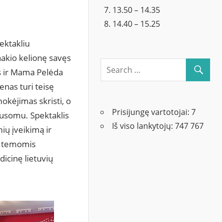
13.50 – 14.35
14.40 – 15.25
ektakliu
aakio kelionę savęs
as ir Mama Pelėda
enas turi teisę
mokėjimas skristi, o
Prisijungę vartotojai:
7
lausomu. Spektaklis
Iš viso lankytojų:
747 767
ių įveikimą ir
is temomis
icinę lietuvių