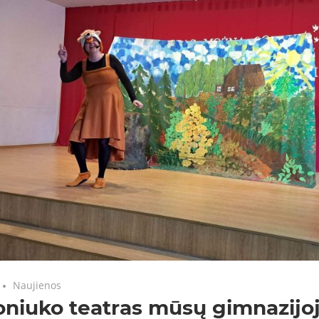
Naujienos
niuko teatras mūsų gimnazijo