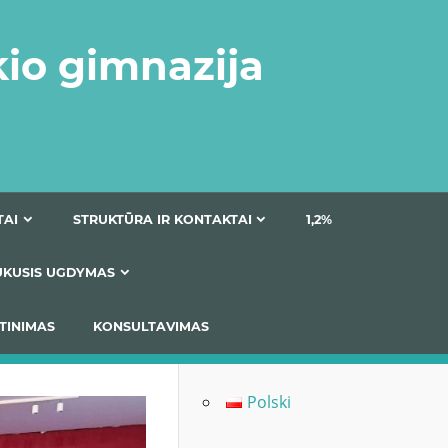
kio gimnazija
DOKUMENTAI
STRUKTŪRA IR KONTAKTAI
1
AS
ĮTRAUKUSIS UGDYMAS
IMAS / ĮSIVERTINIMAS
KONSULTAVIMAS
Polski