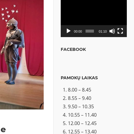
Video
grotuvas
00:00
01:10
FACEBOOK
PAMOKŲ LAIKAS
8.00 – 8.45
8.55 – 9.40
9.50 – 10.35
10.55 – 11.40
12.00 – 12.45
je
12.55 – 13.40