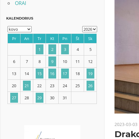
ORAI
KALENDORIUS
Pr
An
Tr
Kt
Pn
Št
Sk
1
2
3
4
5
6
7
8
9
10
11
12
2023-03-03
13
14
15
16
17
18
19
Drako