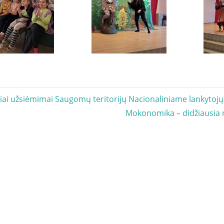
acija
iai užsiėmimai Saugomų teritorijų Nacionaliniame lankytojų
Next
Mokonomika – didžiausia
Post: