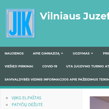
Skip
to
Vilniaus Juze
content
NAUJIENOS
APIE GIMNAZIJĄ
UGDYMAS
VIEŠIEJI PIRKIMAI
COVID-19
UTA (UGDYMO TUR
SAVIVALDYBĖS VIDINIS INFORMACIJOS APIE PAŽEIDIMU
VJIKG EL.PAŠTAS
PATYČIŲ DĖŽUTĖ