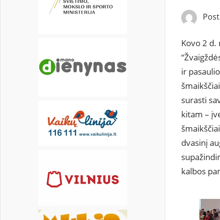
20
21
22
23
24
25
26
Pos
27
28
29
30
31
Kovo 2 d. 
“Žvaigždės
ir pasauli
šmaikščiai
surasti sa
kitam – įv
šmaikščiai
dvasinį a
supažindin
kalbos pa