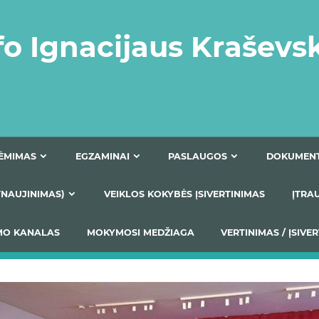
fo Ignacijaus Kraševs
PRIĖMIMAS
EGZAMINAI
PASLAUGOS
NIO ATNAUJINIMAS)
VEIKLOS KOKYBĖS ĮSIVERTINIM
S TEIKIMO KANALAS
MOKYMOSI MEDŽIAGA
VERTIN