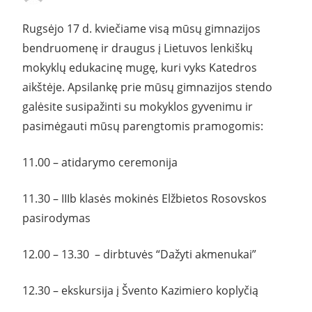
Rugsėjo 17 d. kviečiame visą mūsų gimnazijos
bendruomenę ir draugus į Lietuvos lenkiškų
mokyklų edukacinę mugę, kuri vyks Katedros
aikštėje. Apsilankę prie mūsų gimnazijos stendo
galėsite susipažinti su mokyklos gyvenimu ir
pasimėgauti mūsų parengtomis pramogomis:
11.00 – atidarymo ceremonija
11.30 – IIIb klasės mokinės Elžbietos Rosovskos
pasirodymas
12.00 – 13.30 – dirbtuvės “Dažyti akmenukai”
12.30 – ekskursija į Švento Kazimiero koplyčią