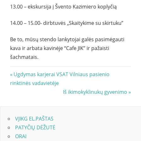
13.00 – ekskursija į Švento Kazimiero koplyčią
14.00 – 15.00- dirbtuvės „Skaitykime su skirtuku”
Be to, mūsų stendo lankytojai galės pasimėgauti
kava ir arbata kavinėje “Cafe JIK” ir pažaisti
šachmatais.
Navigacija
Previous
Ugdymas karjerai VSAT Vilniaus pasienio
Post:
rinktinės vadavietėje
tarp
Next
Iš ikimokyklinukų gyvenimo
įrašų
Post:
VJIKG EL.PAŠTAS
PATYČIŲ DĖŽUTĖ
ORAI