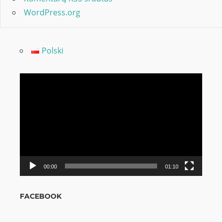
WordPress.org
Polski
Video
grotuvas
00:00
01:10
FACEBOOK