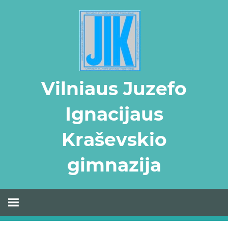
Skip
to
content
Vilniaus Juzefo
Ignacijaus
Kraševskio
gimnazija