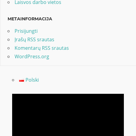
Laisvos darbo vietos
METAINFORMACIJA
Prisijungti
Įrašų RSS srautas
Komentarų RSS srautas
WordPress.org
Polski
Video
grotuvas