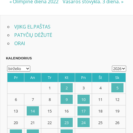
Navigacija
Previous
Next
Olimpinė diena 2022
Vasaros stovykla. 3 diena.
Post:
Post:
tarp
įrašų
VJIKG EL.PAŠTAS
PATYČIŲ DĖŽUTĖ
ORAI