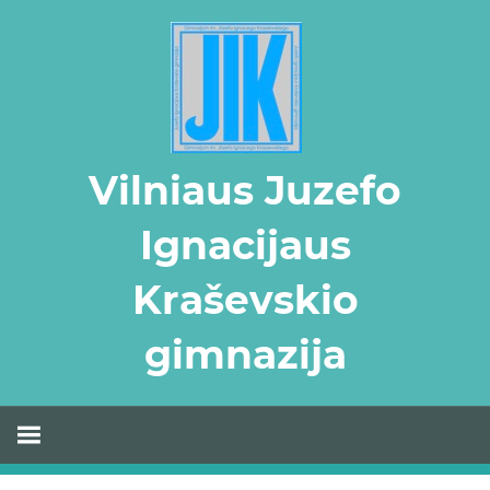
Skip
to
content
Vilniaus Juzefo
Ignacijaus
Kraševskio
gimnazija