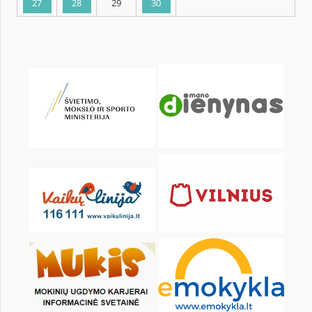
KALENDORIUS
Pr
An
Tr
Kt
Pn
Št
1
2
3
4
6
7
8
9
10
11
13
14
15
16
17
18
20
21
22
23
24
25