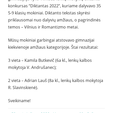
konkursas “Diktantas 2022”, kuriame dalyvavo 35
5-9 klasių mokiniai. Diktanto tekstas skyrėsi
priklausomai nuo dalyvių amžiaus, o pagrindinės
temos – Vilnius ir Romantizmo metai.
Mūsų mokiniai garbingai atstovavo gimnazijai
kiekvienoje amžiaus kategorijoje. Štai rezultatai:
3 vieta – Kamila Butkevič (6a kl., lenkų kalbos
mokytoja V. Andrušanec);
2 vieta – Adrian Lauš (8a kl., lenkų kalbos mokytoja
R. Slavinskienė).
Sveikiname!