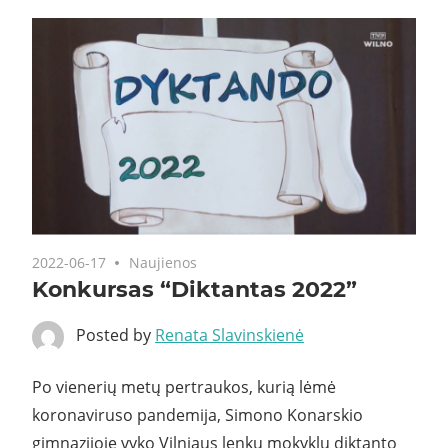
2022-06-17
Naujienos
Konkursas “Diktantas 2022”
Posted by
Renata Slavinskienė
Po vienerių metų pertraukos, kurią lėmė
koronaviruso pandemija, Simono Konarskio
gimnazijoje vyko Vilniaus lenkų mokyklų diktanto