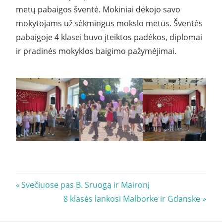
metų pabaigos šventė. Mokiniai dėkojo savo
mokytojams už sėkmingus mokslo metus. Šventės
pabaigoje 4 klasei buvo įteiktos padėkos, diplomai
ir pradinės mokyklos baigimo pažymėjimai.
Navigacija
Previous
Svečiuose pas B. Sruogą ir Maironį
Post:
Next
8 klasės lankosi Malborke ir Gdanske
tarp
Post: