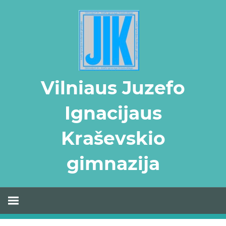
Skip
to
content
Vilniaus Juzefo
Ignacijaus
Kraševskio
gimnazija