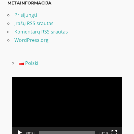
METAINFORMACIJA
Prisijungti
Įrašų RSS srautas
Komentarų RSS srautas
WordPress.org
Polski
Video
grotuvas
00:00
01:10