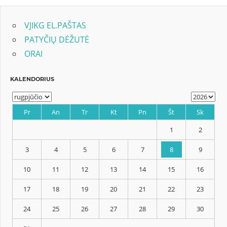
tarp
įrašų
VJIKG EL.PAŠTAS
PATYČIŲ DĖŽUTĖ
ORAI
KALENDORIUS