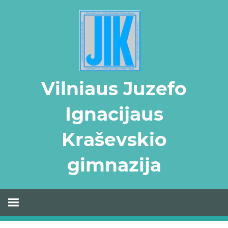
Skip
to
content
Vilniaus Juzefo
Ignacijaus
Kraševskio
gimnazija