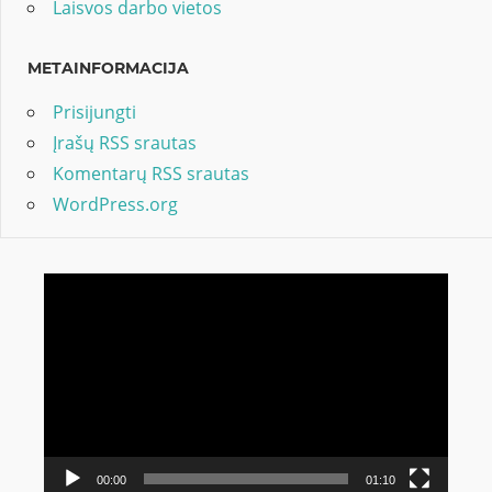
Laisvos darbo vietos
METAINFORMACIJA
Prisijungti
Įrašų RSS srautas
Komentarų RSS srautas
WordPress.org
Video
grotuvas
00:00
01:10