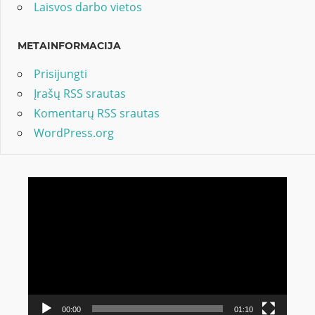
Laisvos darbo vietos
METAINFORMACIJA
Prisijungti
Įrašų RSS srautas
Komentarų RSS srautas
WordPress.org
Video
grotuvas
00:00
01:10