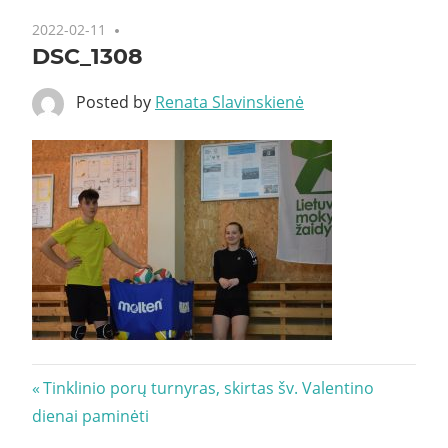
2022-02-11
DSC_1308
Posted by
Renata Slavinskienė
Navigacija
Previous
Tinklinio porų turnyras, skirtas šv. Valentino
Post:
dienai paminėti
tarp