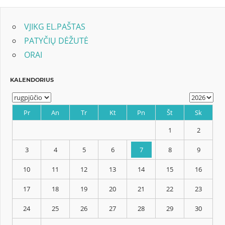
įrašų
VJIKG EL.PAŠTAS
PATYČIŲ DĖŽUTĖ
ORAI
KALENDORIUS