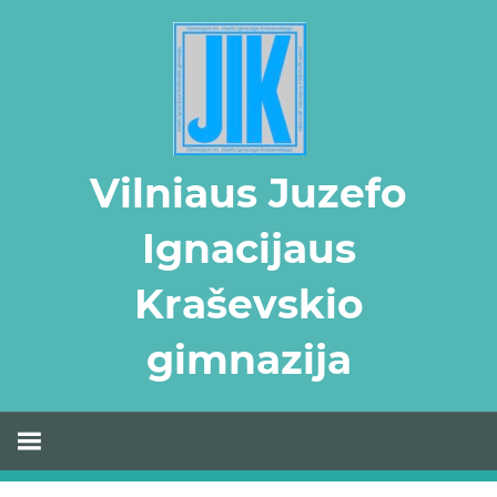
Skip
to
content
Vilniaus Juzefo
Ignacijaus
Kraševskio
gimnazija