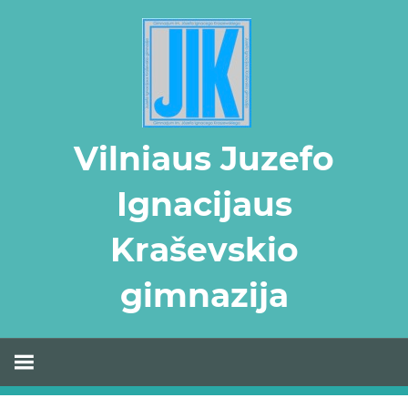
Skip
to
content
Vilniaus Juzefo
Ignacijaus
Kraševskio
gimnazija