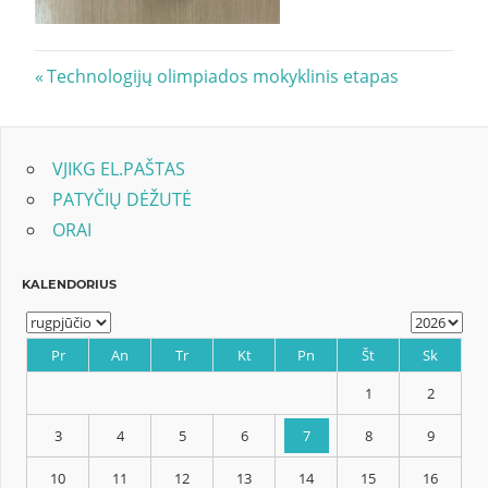
Navigacija
Previous
Technologijų olimpiados mokyklinis etapas
Post:
tarp
įrašų
VJIKG EL.PAŠTAS
PATYČIŲ DĖŽUTĖ
ORAI