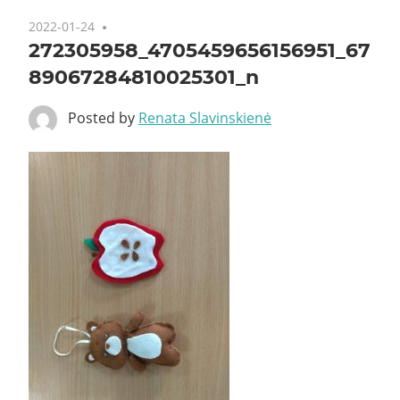
2022-01-24
272305958_4705459656156951_67
89067284810025301_n
Posted by
Renata Slavinskienė