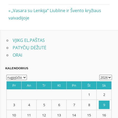
Navigacija
Previous
„Vasara su Lenkija” Liubline ir Švento kryžiaus
Post:
vaivadijoje
tarp
įrašų
VJIKG EL.PAŠTAS
PATYČIŲ DĖŽUTĖ
ORAI