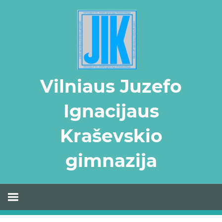
Skip
to
content
Vilniaus Juzefo
Ignacijaus
Kraševskio
gimnazija