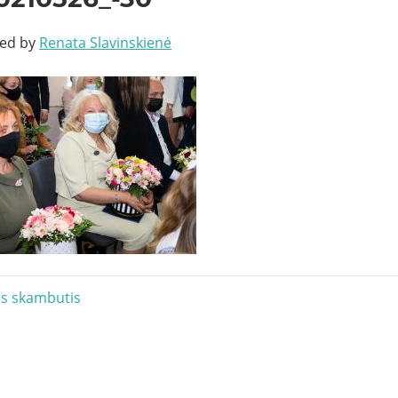
ted by
Renata Slavinskienė
acija
is skambutis