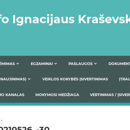
fo Ignacijaus Kraševs
PRIĖMIMAS
EGZAMINAI
PASLAUGOS
NIO ATNAUJINIMAS)
VEIKLOS KOKYBĖS ĮSIVERTINIM
S TEIKIMO KANALAS
MOKYMOSI MEDŽIAGA
VERTIN
0210526_-30