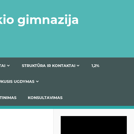
kio gimnazija
DOKUMENTAI
STRUKTŪRA IR KONTAKTAI
1
AS
ĮTRAUKUSIS UGDYMAS
IMAS / ĮSIVERTINIMAS
KONSULTAVIMAS
Video
grotuvas