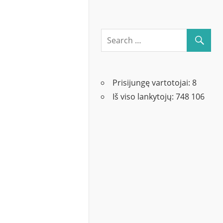
Prisijungę vartotojai:
8
Iš viso lankytojų:
748 106