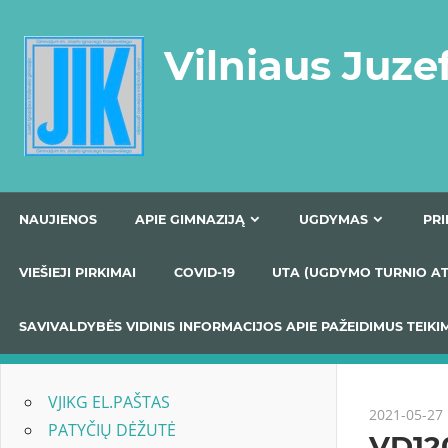
Skip
to
Vilniaus Juze
content
NAUJIENOS
APIE GIMNAZIJĄ
UGDYMAS
VIEŠIEJI PIRKIMAI
COVID-19
UTA (UGDYMO TUR
SAVIVALDYBĖS VIDINIS INFORMACIJOS APIE PAŽEIDIMU
VJIKG EL.PAŠTAS
2021-05-27
PATYČIŲ DĖŽUTĖ
VD12