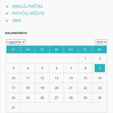
įrašų
VJIKG EL.PAŠTAS
PATYČIŲ DĖŽUTĖ
ORAI
KALENDORIUS