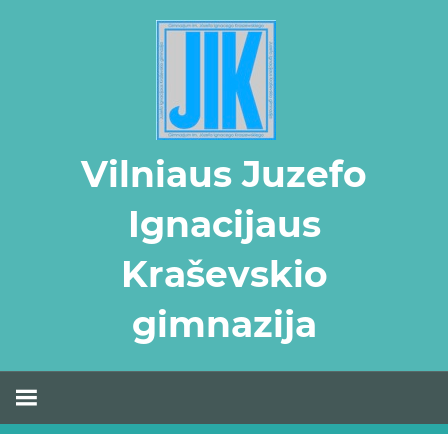
Skip
to
content
Vilniaus Juzefo
Ignacijaus
Kraševskio
gimnazija