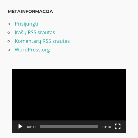
METAINFORMACIJA
Prisijungti
Įrašų RSS srautas
Komentarų RSS srautas
WordPress.org
Video
grotuvas
00:00
01:10